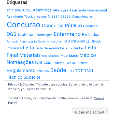
Etiquetas
Admitidos
ACSS
Assistente Operacional
Alteração
2017
2018
Classificação
Assistente Técnico
Competências
Açores
Concurso
Concurso Público
Contrato
Enfermeiro
DGS
Diploma
Excluídos
Enfermagem
INFARMED
INSA
Funcionário
Governo
Hospital
INEM
Farmácia
Lista
Lista
interesse
Lista de Admitidos e Excluídos
Final
Materiais
Médico
Mobilidade
Medicamento
Nomeações
Notícias
Poderes
Projeto
Portugal
Saúde
Regulamento
TDT
TSDT
SNS
Relatório
Técnico Superior
Privacy & Cookies: This site uses cookies. By continuing to use this
website, you agree to their use.
To find out more, including how to control cookies, see here:
Cookie
Policy