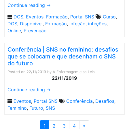
Continue reading
→
DGS
,
Eventos
,
Formação
,
Portal SNS
Curso
,
DGS
,
Disponível
,
Formação
,
Infeção
,
infeções
,
Online
,
Prevenção
Conferência | SNS no feminino: desafios
que se colocam e que desenham o SNS
do futuro
Posted on
22/11/2019
by
A Enfermagem e as Leis
22/11/2019
Continue reading
→
Eventos
,
Portal SNS
Conferência
,
Desafios
,
Feminino
,
Futuro
,
SNS
1
2
3
4
»