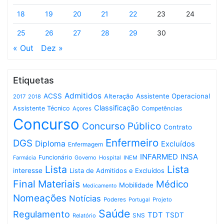
18
19
20
21
22
23
24
25
26
27
28
29
30
« Out
Dez »
Etiquetas
Admitidos
ACSS
Assistente Operacional
Alteração
2017
2018
Classificação
Assistente Técnico
Competências
Açores
Concurso
Concurso Público
Contrato
Enfermeiro
DGS
Diploma
Excluídos
Enfermagem
INFARMED
INSA
Funcionário
Governo
Hospital
INEM
Farmácia
Lista
Lista
interesse
Lista de Admitidos e Excluídos
Final
Materiais
Médico
Mobilidade
Medicamento
Nomeações
Notícias
Poderes
Projeto
Portugal
Saúde
Regulamento
TDT
TSDT
SNS
Relatório