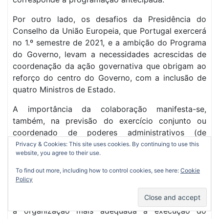
Por outro lado, os desafios da Presidência do
Conselho da União Europeia, que Portugal exercerá
no 1.º semestre de 2021, e a ambição do Programa
do Governo, levam a necessidades acrescidas de
coordenação da ação governativa que obrigam ao
reforço do centro do Governo, com a inclusão de
quatro Ministros de Estado.
A importância da colaboração manifesta-se,
também, na previsão do exercício conjunto ou
coordenado de poderes administrativos (de
direção, de superintendência e de tutela), que são
Privacy & Cookies: This site uses cookies. By continuing to use this
website, you agree to their use.
partilhados por vários membros do Governo, em
função das suas áreas de intervenção.
To find out more, including how to control cookies, see here:
Cookie
Policy
Verificam-se, então, algumas alterações na
composição do executivo que refletem não apenas
a organização mais adequada à execução do