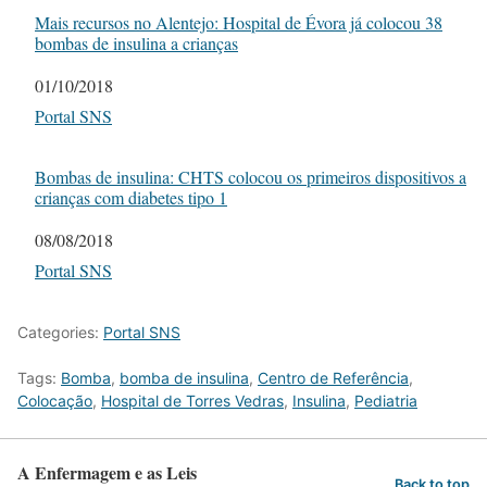
Mais recursos no Alentejo: Hospital de Évora já colocou 38
bombas de insulina a crianças
Date
01/10/2018
In relation to
Portal SNS
Bombas de insulina: CHTS colocou os primeiros dispositivos a
crianças com diabetes tipo 1
Date
08/08/2018
In relation to
Portal SNS
Categories:
Portal SNS
Tags:
Bomba
,
bomba de insulina
,
Centro de Referência
,
Colocação
,
Hospital de Torres Vedras
,
Insulina
,
Pediatria
A Enfermagem e as Leis
Back to top