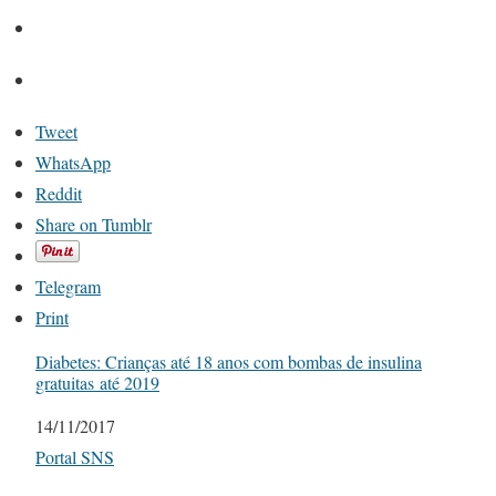
Tweet
WhatsApp
Reddit
Share on Tumblr
Telegram
Print
Diabetes: Crianças até 18 anos com bombas de insulina
gratuitas até 2019
Date
14/11/2017
In relation to
Portal SNS