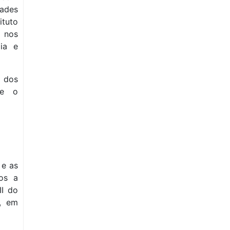
ades
tuto
, nos
ia e
o dos
se o
 e as
cos a
II do
e, em