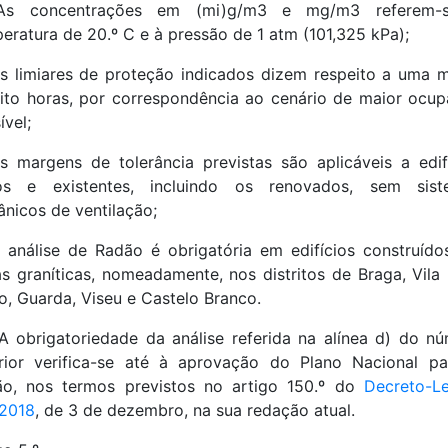
As concentrações em (mi)g/m3 e mg/m3 referem-
eratura de 20.º C e à pressão de 1 atm (101,325 kPa);
s limiares de proteção indicados dizem respeito a uma 
ito horas, por correspondência ao cenário de maior ocu
ível;
s margens de tolerância previstas são aplicáveis a edif
os e existentes, incluindo os renovados, sem sist
nicos de ventilação;
 análise de Radão é obrigatória em edifícios construíd
s graníticas, nomeadamente, nos distritos de Braga, Vila 
o, Guarda, Viseu e Castelo Branco.
A obrigatoriedade da análise referida na alínea d) do n
rior verifica-se até à aprovação do Plano Nacional p
o, nos termos previstos no artigo 150.º do
Decreto-Le
2018
, de 3 de dezembro, na sua redação atual.