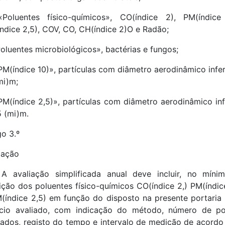
Poluentes físico-químicos», CO(índice 2), PM(índice
ndice 2,5), COV, CO, CH(índice 2)O e Radão;
Poluentes microbiológicos», bactérias e fungos;
PM(índice 10)», partículas com diâmetro aerodinâmico infer
mi)m;
PM(índice 2,5)», partículas com diâmetro aerodinâmico inf
5 (mi)m.
go 3.º
iação
A avaliação simplificada anual deve incluir, no míni
ção dos poluentes físico-químicos CO(índice 2,) PM(índic
(índice 2,5) em função do disposto na presente portaria
ício avaliado, com indicação do método, número de p
iados, registo do tempo e intervalo de medição de acord