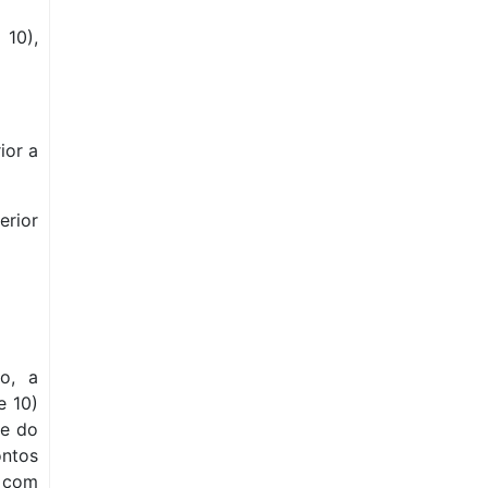
 10),
ior a
erior
mo, a
e 10)
 e do
ontos
o com