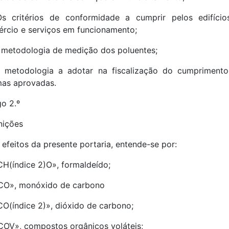
s critérios de conformidade a cumprir pelos edifíci
rcio e serviços em funcionamento;
 metodologia de medição dos poluentes;
 metodologia a adotar na fiscalização do cumpriment
as aprovadas.
go 2.º
nições
 efeitos da presente portaria, entende-se por:
CH(índice 2)O», formaldeído;
CO», monóxido de carbono
CO(índice 2)», dióxido de carbono;
COV», compostos orgânicos voláteis;