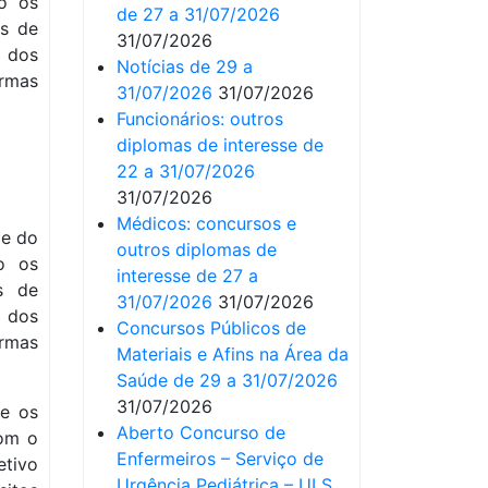
do os
de 27 a 31/07/2026
os de
31/07/2026
o dos
Notícias de 29 a
ormas
31/07/2026
31/07/2026
Funcionários: outros
diplomas de interesse de
22 a 31/07/2026
31/07/2026
Médicos: concursos e
de do
outros diplomas de
do os
interesse de 27 a
os de
31/07/2026
31/07/2026
 dos
Concursos Públicos de
rmas
Materiais e Afins na Área da
Saúde de 29 a 31/07/2026
31/07/2026
ce os
Aberto Concurso de
com o
Enfermeiros – Serviço de
tivo
Urgência Pediátrica – ULS