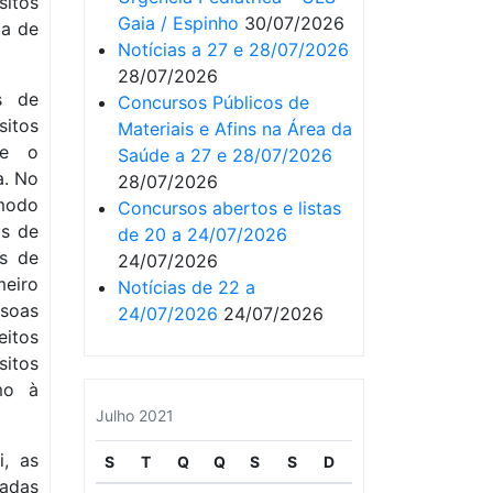
sitos
Gaia / Espinho
30/07/2026
ma de
Notícias a 27 e 28/07/2026
28/07/2026
s de
Concursos Públicos de
sitos
Materiais e Afins na Área da
te o
Saúde a 27 e 28/07/2026
a. No
28/07/2026
 modo
Concursos abertos e listas
os de
de 20 a 24/07/2026
os de
24/07/2026
meiro
Notícias de 22 a
ssoas
24/07/2026
24/07/2026
eitos
sitos
mo à
Julho 2021
i, as
S
T
Q
Q
S
S
D
tadas