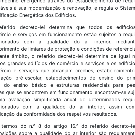
mpenho energético através do estabelecimento de requi
cáveis à sua modernização e renovação, e regula o Siste
ificação Energética dos Edifícios.
eferido decreto-lei determina que todos os edifício
rcio e serviços em funcionamento estão sujeitos a requi
acionados com a qualidade do ar interior, median
rimento de limiares de proteção e condições de referênci
ente âmbito, o referido decreto-lei determina de igual
os grandes edifícios de comércio e serviços e os edifíci
rcio e serviços que abranjam creches, estabeleciment
ação pré-escolar, estabelecimentos de ensino do pri
o do ensino básico e estruturas residenciais para pe
as que se encontrem em funcionamento encontram-se suj
a avaliação simplificada anual de determinados requi
acionados com a qualidade do ar interior, assim co
ficação da conformidade dos respetivos resultados.
termos do n.º 8 do artigo 16.º do referido decreto-le
osições sobre a qualidade do ar interior são regulamen