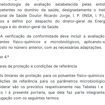
etodologia de avaliação estabelecida pelas entid
petentes no domínio da saúde, designadamente o Insti
onal de Saúde Doutor Ricardo Jorge, I. P. (INSA, I. P.)
mos a definir por despacho do diretor-geral de Energ
ogia e do diretor-geral da Saúde.
A verificação da conformidade deve incluir a avaliaçã
uentes físico-químicos e microbiológicos, aplicando-
osto no número anterior, com as necessárias adaptações.
go 4.º
ares de proteção e condições de referência
Os limiares de proteção para os poluentes físico-químicos
ições de referência para os parâmetros microbiológi
iderar são os previstos respetivamente nas Tabelas I e 
o I à presente portaria, que dela faz parte integrant
ugação com os seguintes termos: