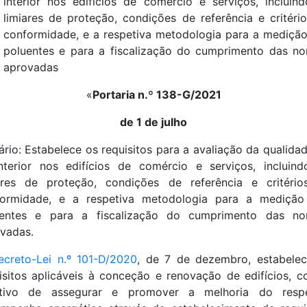
interior nos edifícios de comércio e serviços, incluin
limiares de proteção, condições de referência e critéri
conformidade, e a respetiva metodologia para a mediçã
poluentes e para a fiscalização do cumprimento das n
aprovadas
«
Portaria n.º 138-G/2021
de 1 de julho
rio: Estabelece os requisitos para a avaliação da qualida
nterior nos edifícios de comércio e serviços, incluin
ares de proteção, condições de referência e critéri
formidade, e a respetiva metodologia para a medição
uentes e para a fiscalização do cumprimento das no
vadas.
ecreto-Lei n.º 101-D/2020
, de 7 de dezembro, estabele
isitos aplicáveis à conceção e renovação de edifícios, 
etivo de assegurar e promover a melhoria do respe