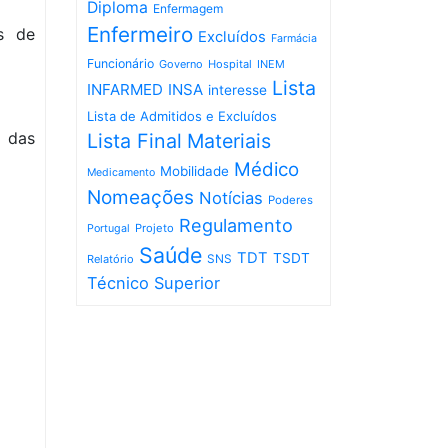
Diploma
Enfermagem
Enfermeiro
os de
Excluídos
Farmácia
Funcionário
Governo
Hospital
INEM
Lista
INFARMED
INSA
interesse
Lista de Admitidos e Excluídos
o das
Lista Final
Materiais
Médico
Mobilidade
Medicamento
Nomeações
Notícias
Poderes
Regulamento
Projeto
Portugal
Saúde
TDT
TSDT
SNS
Relatório
Técnico Superior