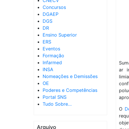
CNECV
Concursos
DGAEP
DGS
DR
Ensino Superior
ERS
Eventos
Formação
Infarmed
Sumá
INSA
ar i
Nomeações e Demissões
limi
OE
con
Poderes e Competências
pol
Portal SNS
apro
Tudo Sobre…
O
D
requ
obj
Arquivo