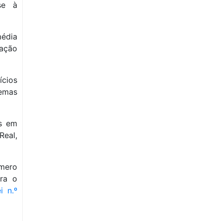
se à
média
pação
ícios
emas
os em
Real,
úmero
ara o
i n.º