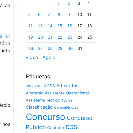
1
2
3
4
ea da
5
6
7
8
9
10
11
12
13
14
15
16
17
18
i n.º
19
20
21
22
23
24
25
tário
26
27
28
29
30
31
junto
« Jun
Ago »
Etiquetas
Admitidos
ACSS
2017
2018
Assistente Operacional
Alteração
Assistente Técnico
Açores
ércio
Classificação
Competências
Concurso
Concurso
r nos
Público
DGS
Contrato