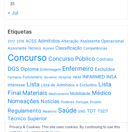
31
« Jul
Etiquetas
Admitidos
ACSS
Assistente Operacional
Alteração
2017
2018
Classificação
Assistente Técnico
Competências
Açores
Concurso
Concurso Público
Contrato
Enfermeiro
DGS
Diploma
Excluídos
Enfermagem
INFARMED
INSA
Funcionário
Governo
Hospital
INEM
Farmácia
Lista
Lista
interesse
Lista de Admitidos e Excluídos
Final
Materiais
Médico
Mobilidade
Medicamento
Nomeações
Notícias
Poderes
Projeto
Portugal
Saúde
Regulamento
TDT
TSDT
SNS
Relatório
Técnico Superior
Privacy & Cookies: This site uses cookies. By continuing to use this