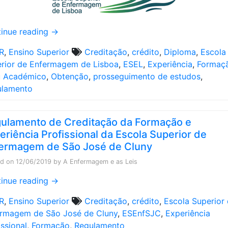
inue reading
→
R
,
Ensino Superior
Creditação
,
crédito
,
Diploma
,
Escola
rior de Enfermagem de Lisboa
,
ESEL
,
Experiência
,
Formaç
u Académico
,
Obtenção
,
prosseguimento de estudos
,
ulamento
ulamento de Creditação da Formação e
eriência Profissional da Escola Superior de
ermagem de São José de Cluny
ed on
12/06/2019
by
A Enfermagem e as Leis
inue reading
→
R
,
Ensino Superior
Creditação
,
crédito
,
Escola Superior
rmagem de São José de Cluny
,
ESEnfSJC
,
Experiência
issional
,
Formação
,
Regulamento