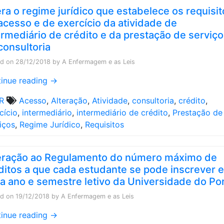
era o regime jurídico que estabelece os requisi
acesso e de exercício da atividade de
ermediário de crédito e da prestação de serviç
consultoria
ed on
28/12/2018
by
A Enfermagem e as Leis
inue reading
→
R
Acesso
,
Alteração
,
Atividade
,
consultoria
,
crédito
,
cício
,
intermediário
,
intermediário de crédito
,
Prestação de
iços
,
Regime Jurídico
,
Requisitos
eração ao Regulamento do número máximo de
ditos a que cada estudante se pode inscrever 
a ano e semestre letivo da Universidade do Po
ed on
19/12/2018
by
A Enfermagem e as Leis
inue reading
→