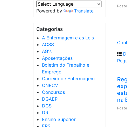
Post
Powered by
Translate
Categorias
A Enfermagem e as Leis
Cont
ACSS
AG's
D
Aposentações
Reg
Boletim do Trabalho e
Emprego
Carreira de Enfermagem
Reg
CNECV
exp
Concursos
est
DGAEP
na 
DGS
Post
DR
Ensino Superior
ERS