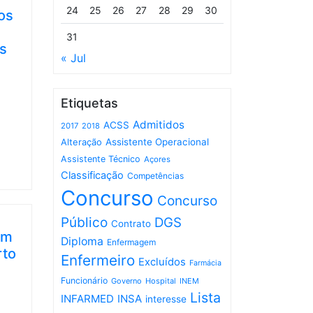
24
25
26
27
28
29
30
tos
31
os
« Jul
Etiquetas
Admitidos
ACSS
2017
2018
Assistente Operacional
Alteração
Assistente Técnico
Açores
Classificação
Competências
Concurso
Concurso
Público
DGS
Contrato
em
Diploma
Enfermagem
rto
Enfermeiro
Excluídos
Farmácia
Funcionário
Governo
Hospital
INEM
Lista
INFARMED
INSA
interesse