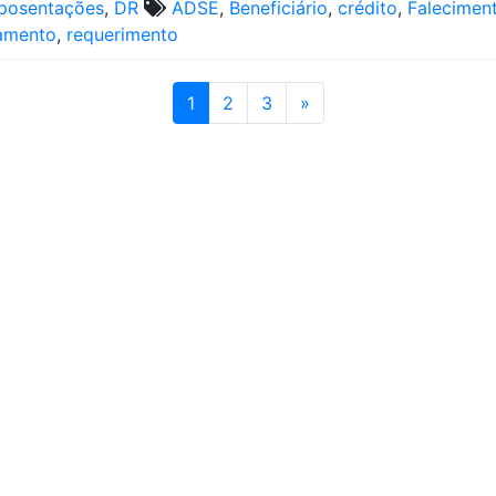
posentações
,
DR
ADSE
,
Beneficiário
,
crédito
,
Falecimen
amento
,
requerimento
1
2
3
»