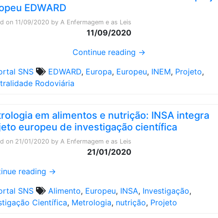
ropeu EDWARD
ed on
11/09/2020
by
A Enfermagem e as Leis
11/09/2020
Continue reading
→
ortal SNS
EDWARD
,
Europa
,
Europeu
,
INEM
,
Projeto
,
stralidade Rodoviária
rologia em alimentos e nutrição: INSA integra
jeto europeu de investigação científica
ed on
21/01/2020
by
A Enfermagem e as Leis
21/01/2020
inue reading
→
ortal SNS
Alimento
,
Europeu
,
INSA
,
Investigação
,
stigação Científica
,
Metrologia
,
nutrição
,
Projeto