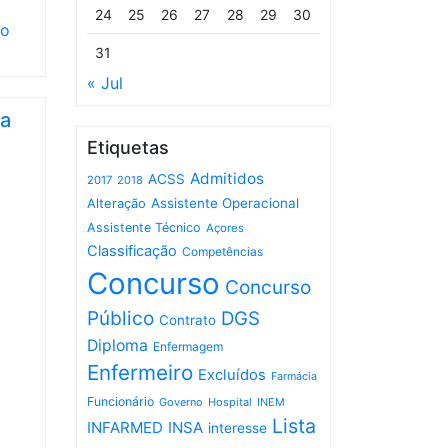
24
25
26
27
28
29
30
to
31
« Jul
ia
Etiquetas
Admitidos
ACSS
2017
2018
Assistente Operacional
Alteração
Assistente Técnico
Açores
Classificação
Competências
Concurso
Concurso
Público
DGS
Contrato
Diploma
Enfermagem
Enfermeiro
Excluídos
Farmácia
Funcionário
Governo
Hospital
INEM
Lista
INFARMED
INSA
interesse