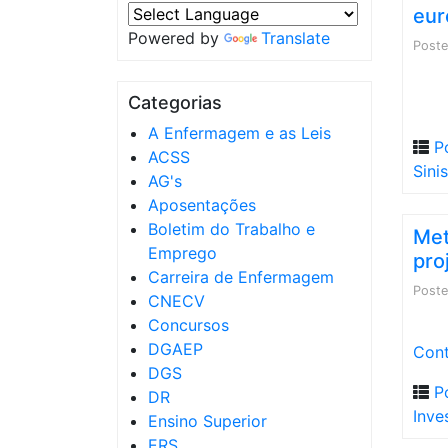
eu
Powered by
Translate
Post
Categorias
A Enfermagem e as Leis
P
ACSS
Sini
AG's
Aposentações
Boletim do Trabalho e
Met
Emprego
pro
Carreira de Enfermagem
Post
CNECV
Concursos
DGAEP
Cont
DGS
P
DR
Inve
Ensino Superior
ERS