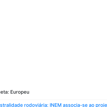
Skip to content
ueta:
Europeu
istralidade rodoviária: INEM associa-se ao proj