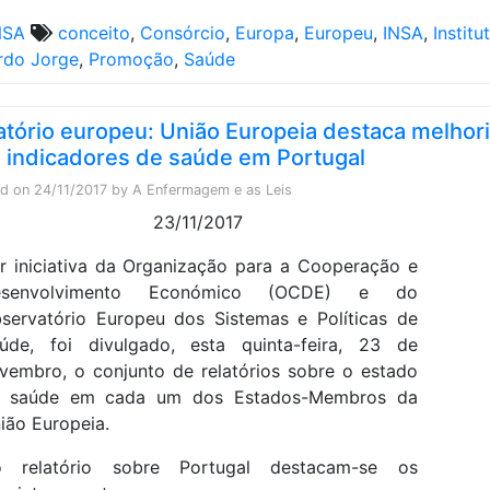
NSA
conceito
,
Consórcio
,
Europa
,
Europeu
,
INSA
,
Institu
rdo Jorge
,
Promoção
,
Saúde
atório europeu: União Europeia destaca melhor
 indicadores de saúde em Portugal
ed on
24/11/2017
by
A Enfermagem e as Leis
23/11/2017
r iniciativa da Organização para a Cooperação e
esenvolvimento Económico (OCDE) e do
servatório Europeu dos Sistemas e Políticas de
úde, foi divulgado, esta quinta-feira, 23 de
vembro, o conjunto de relatórios sobre o estado
 saúde em cada um dos Estados-Membros da
ião Europeia.
 relatório sobre Portugal destacam-se os