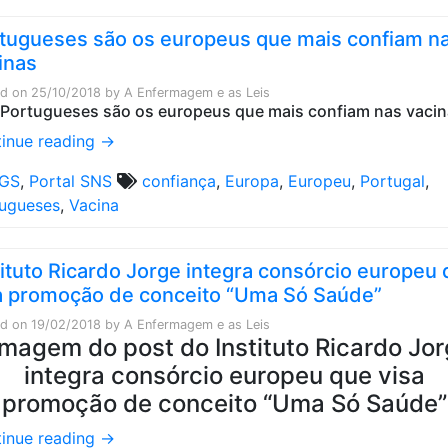
tugueses são os europeus que mais confiam n
inas
ed on
25/10/2018
by
A Enfermagem e as Leis
inue reading
→
GS
,
Portal SNS
confiança
,
Europa
,
Europeu
,
Portugal
,
ugueses
,
Vacina
tituto Ricardo Jorge integra consórcio europeu
a promoção de conceito “Uma Só Saúde”
ed on
19/02/2018
by
A Enfermagem e as Leis
inue reading
→