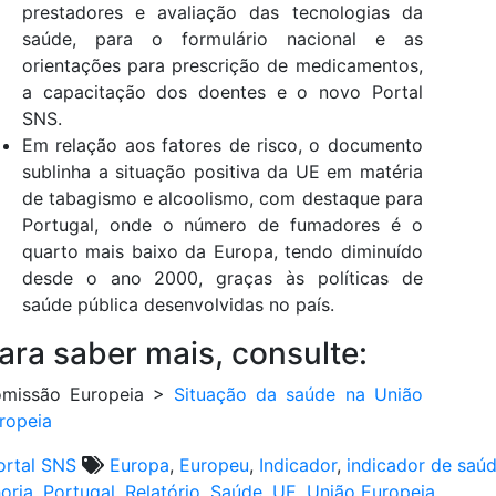
prestadores e avaliação das tecnologias da
saúde, para o formulário nacional e as
orientações para prescrição de medicamentos,
a capacitação dos doentes e o novo Portal
SNS.
Em relação aos fatores de risco, o documento
sublinha a situação positiva da UE em matéria
de tabagismo e alcoolismo, com destaque para
Portugal, onde o número de fumadores é o
quarto mais baixo da Europa, tendo diminuído
desde o ano 2000, graças às políticas de
saúde pública desenvolvidas no país.
ara saber mais, consulte:
missão Europeia >
Situação da saúde na União
ropeia
ortal SNS
Europa
,
Europeu
,
Indicador
,
indicador de saú
oria
,
Portugal
,
Relatório
,
Saúde
,
UE
,
União Europeia