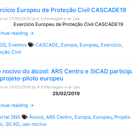
rcício Europeu de Proteção Civil CASCADE19
ed on
27/05/2019
by
A Enfermagem e as Leis
inue reading
→
GS
,
Eventos
CASCADE
,
Europa
,
Europeu
,
Exercício
,
eção Civil
 nocivo do álcool: ARS Centro e SICAD partici
projeto-piloto europeu
ed on
25/02/2019
by
A Enfermagem e as Leis
25/02/2019
inue reading
→
ortal SNS
Álcool
,
ARS Centro
,
Europa
,
Europeu
,
Projeto
to
,
SICAD
,
uso nocivo