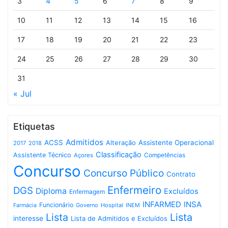
3
4
5
6
7
8
9
10
11
12
13
14
15
16
17
18
19
20
21
22
23
24
25
26
27
28
29
30
31
« Jul
Etiquetas
Admitidos
ACSS
Assistente Operacional
Alteração
2017
2018
Classificação
Assistente Técnico
Competências
Açores
Concurso
Concurso Público
Contrato
Enfermeiro
DGS
Diploma
Excluídos
Enfermagem
INFARMED
INSA
Funcionário
Governo
Hospital
INEM
Farmácia
Lista
Lista
interesse
Lista de Admitidos e Excluídos