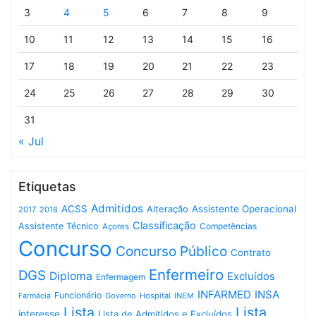
3
4
5
6
7
8
9
10
11
12
13
14
15
16
17
18
19
20
21
22
23
24
25
26
27
28
29
30
31
« Jul
Etiquetas
Admitidos
ACSS
Assistente Operacional
Alteração
2017
2018
Classificação
Assistente Técnico
Competências
Açores
Concurso
Concurso Público
Contrato
Enfermeiro
DGS
Diploma
Excluídos
Enfermagem
INFARMED
INSA
Funcionário
Governo
Hospital
INEM
Farmácia
Lista
Lista
interesse
Lista de Admitidos e Excluídos