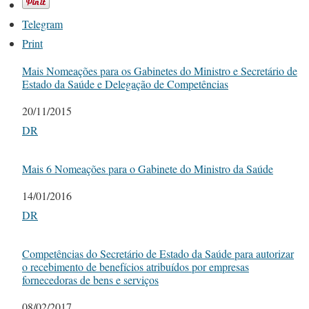
Telegram
Print
Mais Nomeações para os Gabinetes do Ministro e Secretário de
Estado da Saúde e Delegação de Competências
Date
20/11/2015
In relation to
DR
Mais 6 Nomeações para o Gabinete do Ministro da Saúde
Date
14/01/2016
In relation to
DR
Competências do Secretário de Estado da Saúde para autorizar
o recebimento de benefícios atribuídos por empresas
fornecedoras de bens e serviços
Date
08/02/2017