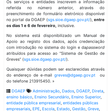
Os serviços e entidades inscrevem a informação
referida no número anterior, através do
preenchimento de formulário eletrónico disponível
no portal da DGAEP (
sgs.sioe.dgaep.gov.pt/
),
entre
os dias 1 e 6 de fevereiro,
inclusive.
No sistema está disponibilizado um Manual de
Apoio ao registo dos dados, após credenciação
com introdução no sistema do login e da
password
atribuídos para acesso ao “Sistema de Gestão de
Greves” (
sgs.sioe.dgaep.gov.pt/
).
Quaisquer dúvidas podem ser esclarecidas através
do endereço de e-mail
greves@dgaep.gov.pt
ou
do telefone 213915450. »
DGAEP
Administração
,
Dados
,
DGAEP
,
Direta
,
ensino básico
,
Ensino Secundário
,
Ensino Superior
,
entidade pública empresarial
,
entidades públicas
empresariais
,
EPE
,
Escola
,
Estado
,
Gestão
,
Greve
,