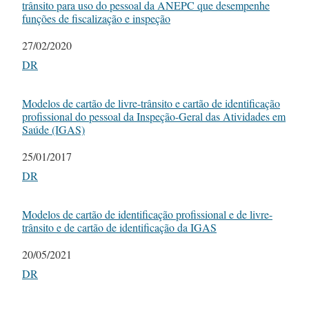
trânsito para uso do pessoal da ANEPC que desempenhe
funções de fiscalização e inspeção
Date
27/02/2020
In relation to
DR
Modelos de cartão de livre-trânsito e cartão de identificação
profissional do pessoal da Inspeção-Geral das Atividades em
Saúde (IGAS)
Date
25/01/2017
In relation to
DR
Modelos de cartão de identificação profissional e de livre-
trânsito e de cartão de identificação da IGAS
Date
20/05/2021
In relation to
DR