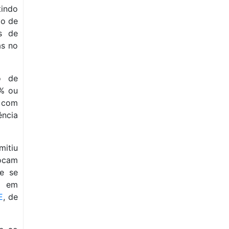
tindo
ão de
s de
as no
o de
 % ou
 com
ência
mitiu
ocam
ue se
, em
E
, de