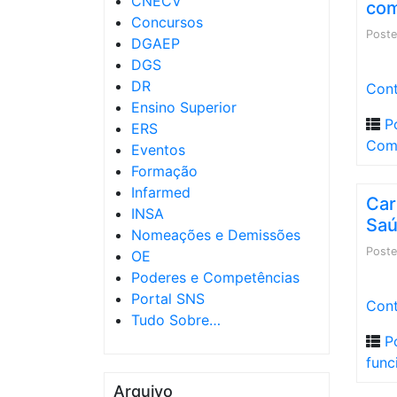
CNECV
com
Concursos
Post
DGAEP
DGS
DR
Cont
Ensino Superior
P
ERS
Com
Eventos
Formação
Infarmed
Car
INSA
Saú
Nomeações e Demissões
Post
OE
Poderes e Competências
Portal SNS
Cont
Tudo Sobre…
P
func
Arquivo