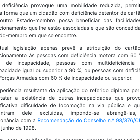
 deficiência provoque uma mobilidade reduzida, permi
a forma que um cidadão com deficiência detentor de cart
outro Estado-membro possa beneficiar das facilidade
cionamento que lhe estão associadas e que são concedid
do-membro em que se encontre.
tual legislação apenas prevê a atribuição do cartã
cionamento às pessoas com deficiência motora com 60
s de incapacidade, pessoas com multideficiência
pacidade igual ou superior a 90 %, ou pessoas com defici
Forças Armadas com 60 % de incapacidade ou superior.
periência resultante da aplicação do referido diploma per
statar a existência de outras incapacidades que prov
ificativa dificuldade de locomoção na via pública e q
ontram dele excluídas, impondo-se abrangê-las
sonância com a
Recomendação do Conselho n.º 98/376/C
 junho de 1998.