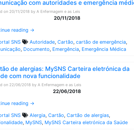
unicação com autoridades e emergência médi
ed on
20/11/2018
by
A Enfermagem e as Leis
20/11/2018
inue reading
→
ortal SNS
Autoridade
,
Cartão
,
cartão de emergência
,
unicação
,
Documento
,
Emergência
,
Emergência Médica
tão de alergias: MySNS Carteira eletrónica da
de com nova funcionalidade
ed on
22/06/2018
by
A Enfermagem e as Leis
22/06/2018
inue reading
→
ortal SNS
Alergia
,
Cartão
,
Cartão de alergias
,
ionalidade
,
MySNS
,
MySNS Carteira eletrónica da Saúde