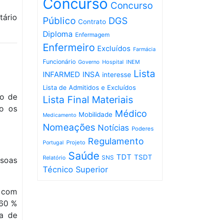
Concurso
Concurso
tário
Público
DGS
Contrato
Diploma
Enfermagem
Enfermeiro
Excluídos
Farmácia
Funcionário
Governo
Hospital
INEM
Lista
INFARMED
INSA
interesse
Lista de Admitidos e Excluídos
to de
Lista Final
Materiais
do os
Médico
Mobilidade
Medicamento
Nomeações
Notícias
Poderes
Regulamento
Projeto
Portugal
Saúde
TDT
TSDT
SNS
Relatório
ssoas
Técnico Superior
 com
 60 %
da de