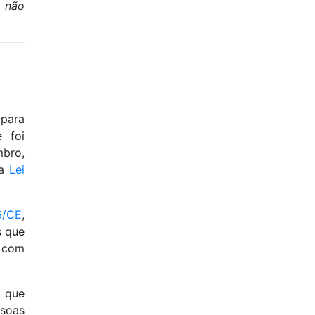
e não
para
 foi
bro,
la
Lei
6/CE
,
s que
 com
 que
soas