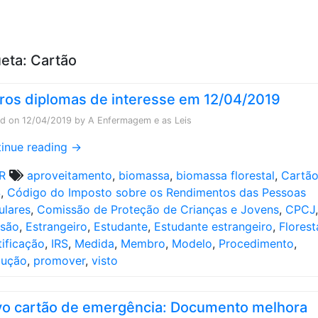
Skip to content
ueta:
Cartão
ros diplomas de interesse em 12/04/2019
ed on
12/04/2019
by
A Enfermagem e as Leis
inue reading
→
R
aproveitamento
,
biomassa
,
biomassa florestal
,
Cartã
S
,
Código do Imposto sobre os Rendimentos das Pessoas
ulares
,
Comissão de Proteção de Crianças e Jovens
,
CPCJ
,
ssão
,
Estrangeiro
,
Estudante
,
Estudante estrangeiro
,
Florest
tificação
,
IRS
,
Medida
,
Membro
,
Modelo
,
Procedimento
,
dução
,
promover
,
visto
o cartão de emergência: Documento melhora