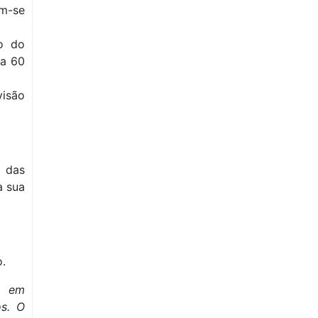
em-se
ro do
 a 60
visão
 das
a sua
o.
a em
os. O