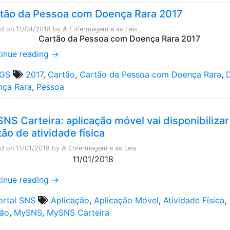
tão da Pessoa com Doença Rara 2017
ed on
11/04/2018
by
A Enfermagem e as Leis
inue reading
→
GS
2017
,
Cartão
,
Cartão da Pessoa com Doença Rara
,
nça Rara
,
Pessoa
NS Carteira: aplicação móvel vai disponibilizar
tão de atividade física
ed on
11/01/2018
by
A Enfermagem e as Leis
11/01/2018
inue reading
→
ortal SNS
Aplicação
,
Aplicação Móvel
,
Atividade Física
,
tão
,
MySNS
,
MySNS Carteira