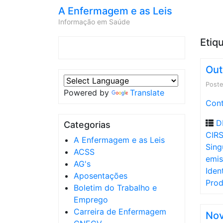
A Enfermagem e as Leis
Informação em Saúde
Etiq
Out
Post
Powered by
Translate
Cont
D
Categorias
CIR
A Enfermagem e as Leis
Sing
ACSS
emi
AG's
Iden
Aposentações
Pro
Boletim do Trabalho e
Emprego
Carreira de Enfermagem
Nov