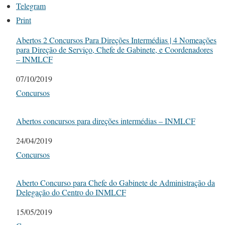
Telegram
Print
Abertos 2 Concursos Para Direções Intermédias | 4 Nomeações
para Direção de Serviço, Chefe de Gabinete, e Coordenadores
– INMLCF
Date
07/10/2019
In relation to
Concursos
Abertos concursos para direções intermédias – INMLCF
Date
24/04/2019
In relation to
Concursos
Aberto Concurso para Chefe do Gabinete de Administração da
Delegação do Centro do INMLCF
Date
15/05/2019