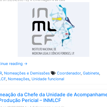
inue reading
→
R
,
Nomeações e Demissões
Coordenador
,
Gabinete
,
LCF
,
Nomeações
,
Unidade funcional
eação da Chefe da Unidade de Acompanham
Produção Pericial – INMLCF