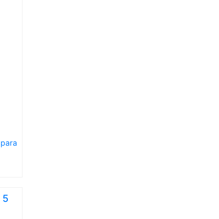
 para
 5