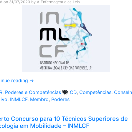
ed on
31/07/2020
by
A Enfermagem e as Leis
inue reading
→
R
,
Poderes e Competências
CD
,
Competências
,
Consel
tivo
,
INMLCF
,
Membro
,
Poderes
rto Concurso para 10 Técnicos Superiores de
cologia em Mobilidade – INMLCF