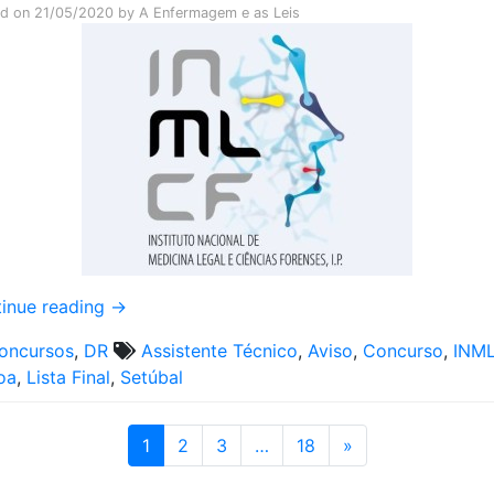
ed on
21/05/2020
by
A Enfermagem e as Leis
inue reading
→
oncursos
,
DR
Assistente Técnico
,
Aviso
,
Concurso
,
INM
oa
,
Lista Final
,
Setúbal
1
2
3
…
18
»