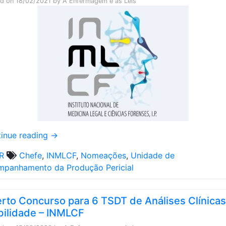
ed on
18/02/2021
by
A Enfermagem e as Leis
inue reading
→
R
Chefe
,
INMLCF
,
Nomeações
,
Unidade de
panhamento da Produção Pericial
rto Concurso para 6 TSDT de Análises Clínica
ilidade – INMLCF