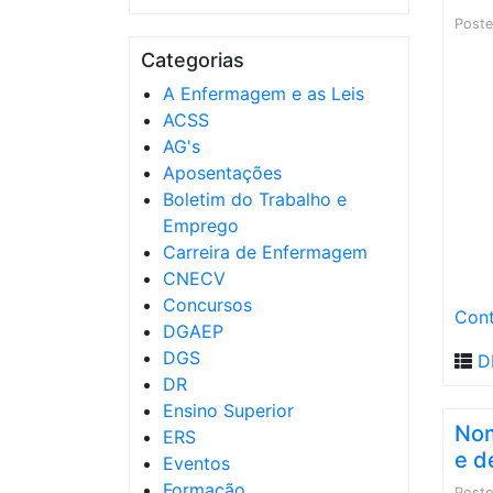
Post
Categorias
A Enfermagem e as Leis
ACSS
AG's
Aposentações
Boletim do Trabalho e
Emprego
Carreira de Enfermagem
CNECV
Concursos
Cont
DGAEP
DGS
D
DR
Ensino Superior
Nom
ERS
e d
Eventos
Formação
Post