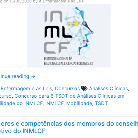
ed on
15/09/2020
by
A Enfermagem e as Leis
inue reading
→
 Enfermagem e as Leis
,
Concursos
Análises Clínicas
,
curso
,
Concurso para 6 TSDT de Análises Clínicas em
lidade do INMLCF
,
INMLCF
,
Mobilidade
,
TSDT
eres e competências dos membros do consel
etivo do INMLCF