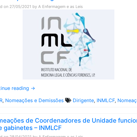
ed on
27/05/2021
by
A Enfermagem e as Leis
inue reading
→
R
,
Nomeações e Demissões
Dirigente
,
INMLCF
,
Nomeaç
eações de Coordenadores de Unidade funcio
e gabinetes – INMLCF
ed on
28/04/2021
by
A Enfermagem e as Leis