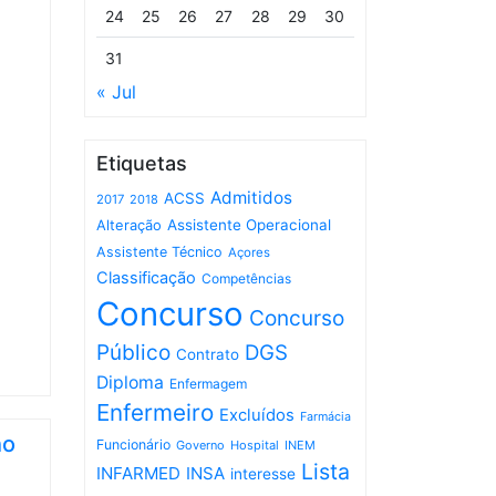
24
25
26
27
28
29
30
31
« Jul
Etiquetas
Admitidos
ACSS
2017
2018
Assistente Operacional
Alteração
Assistente Técnico
Açores
Classificação
Competências
Concurso
Concurso
Público
DGS
Contrato
Diploma
Enfermagem
Enfermeiro
Excluídos
Farmácia
ho
Funcionário
Governo
Hospital
INEM
Lista
INFARMED
INSA
interesse