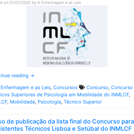
ed on
01/07/2020
by
A Enfermagem e as Leis
inue reading
→
 Enfermagem e as Leis
,
Concursos
Concurso
,
Concurso
icos Superiores de Psicologia em Mobilidade do INMLCF
,
LCF
,
Mobilidade
,
Psicologia
,
Técnico Superior
so de publicação da lista final do Concurso para
istentes Técnicos Lisboa e Setúbal do INMLCF