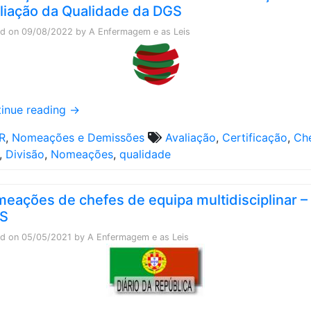
liação da Qualidade da DGS
ed on
09/08/2022
by
A Enfermagem e as Leis
inue reading
→
R
,
Nomeações e Demissões
Avaliação
,
Certificação
,
Ch
,
Divisão
,
Nomeações
,
qualidade
eações de chefes de equipa multidisciplinar –
AS
ed on
05/05/2021
by
A Enfermagem e as Leis