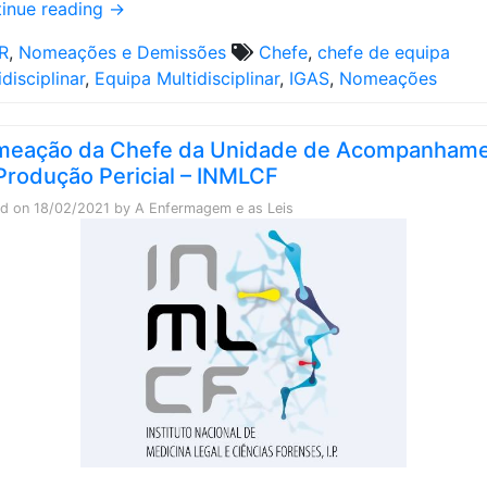
inue reading
→
R
,
Nomeações e Demissões
Chefe
,
chefe de equipa
idisciplinar
,
Equipa Multidisciplinar
,
IGAS
,
Nomeações
eação da Chefe da Unidade de Acompanham
Produção Pericial – INMLCF
ed on
18/02/2021
by
A Enfermagem e as Leis