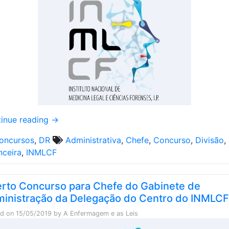
inue reading
→
oncursos
,
DR
Administrativa
,
Chefe
,
Concurso
,
Divisão
,
nceira
,
INMLCF
rto Concurso para Chefe do Gabinete de
inistração da Delegação do Centro do INMLCF
ed on
15/05/2019
by
A Enfermagem e as Leis