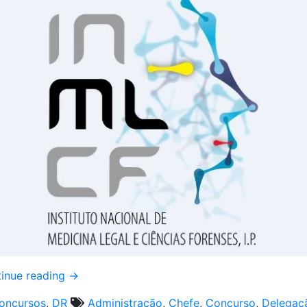
inue reading
→
oncursos
,
DR
Administração
,
Chefe
,
Concurso
,
Delegaç