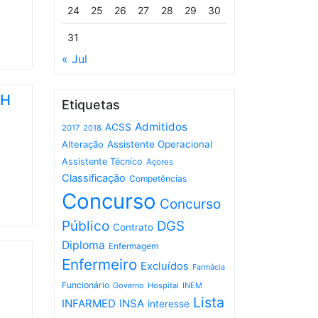
24
25
26
27
28
29
30
31
« Jul
CH
Etiquetas
Admitidos
ACSS
2017
2018
Assistente Operacional
Alteração
Assistente Técnico
Açores
Classificação
Competências
Concurso
Concurso
Público
DGS
Contrato
Diploma
Enfermagem
Enfermeiro
Excluídos
Farmácia
Funcionário
Governo
Hospital
INEM
Lista
INFARMED
INSA
interesse