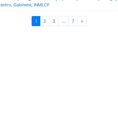
entro
,
Gabinete
,
INMLCF
1
2
3
…
7
»