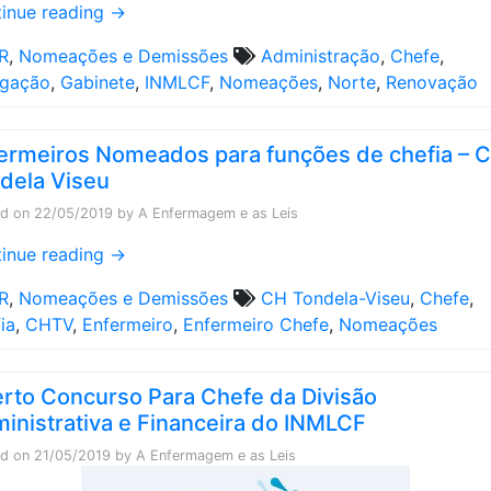
inue reading
→
R
,
Nomeações e Demissões
Administração
,
Chefe
,
egação
,
Gabinete
,
INMLCF
,
Nomeações
,
Norte
,
Renovação
ermeiros Nomeados para funções de chefia – 
dela Viseu
ed on
22/05/2019
by
A Enfermagem e as Leis
inue reading
→
R
,
Nomeações e Demissões
CH Tondela-Viseu
,
Chefe
,
ia
,
CHTV
,
Enfermeiro
,
Enfermeiro Chefe
,
Nomeações
rto Concurso Para Chefe da Divisão
inistrativa e Financeira do INMLCF
ed on
21/05/2019
by
A Enfermagem e as Leis