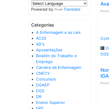
Ava
Powered by
Translate
Post
Categorias
A Enfermagem e as Leis
ACSS
Cont
AG's
D
Aposentações
DGS
Boletim do Trabalho e
Emprego
Carreira de Enfermagem
Nom
CNECV
IG
Concursos
Post
DGAEP
DGS
DR
Ensino Superior
ERS