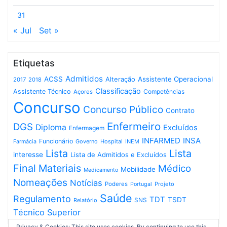
31
« Jul
Set »
Etiquetas
Admitidos
ACSS
Assistente Operacional
Alteração
2017
2018
Classificação
Assistente Técnico
Competências
Açores
Concurso
Concurso Público
Contrato
Enfermeiro
DGS
Diploma
Excluídos
Enfermagem
INFARMED
INSA
Funcionário
Governo
Hospital
INEM
Farmácia
Lista
Lista
interesse
Lista de Admitidos e Excluídos
Final
Materiais
Médico
Mobilidade
Medicamento
Nomeações
Notícias
Poderes
Projeto
Portugal
Saúde
Regulamento
TDT
TSDT
SNS
Relatório
Técnico Superior
Privacy & Cookies: This site uses cookies. By continuing to use this