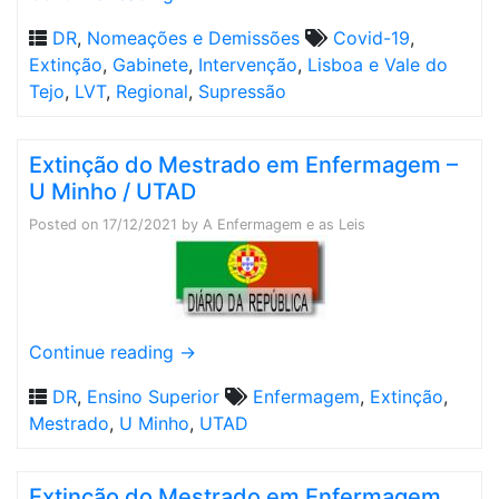
DR
,
Nomeações e Demissões
Covid-19
,
Extinção
,
Gabinete
,
Intervenção
,
Lisboa e Vale do
Tejo
,
LVT
,
Regional
,
Supressão
Extinção do Mestrado em Enfermagem –
U Minho / UTAD
Posted on
17/12/2021
by
A Enfermagem e as Leis
Continue reading
→
DR
,
Ensino Superior
Enfermagem
,
Extinção
,
Mestrado
,
U Minho
,
UTAD
Extinção do Mestrado em Enfermagem