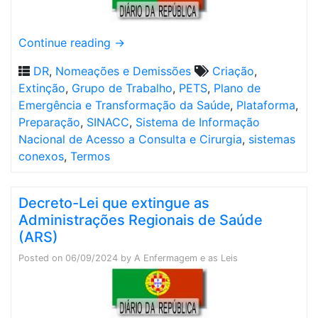
Continue reading
→
DR
,
Nomeações e Demissões
Criação
,
Extinção
,
Grupo de Trabalho
,
PETS
,
Plano de
Emergência e Transformação da Saúde
,
Plataforma
,
Preparação
,
SINACC
,
Sistema de Informação
Nacional de Acesso a Consulta e Cirurgia
,
sistemas
conexos
,
Termos
Decreto-Lei que extingue as
Administrações Regionais de Saúde
(ARS)
Posted on
06/09/2024
by
A Enfermagem e as Leis