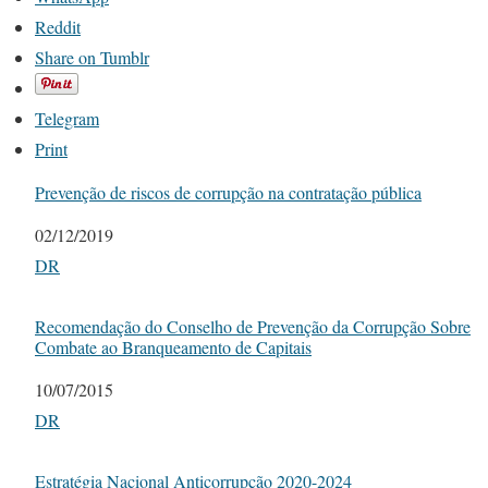
Reddit
Share on Tumblr
Telegram
Print
Prevenção de riscos de corrupção na contratação pública
Date
02/12/2019
In relation to
DR
Recomendação do Conselho de Prevenção da Corrupção Sobre
Combate ao Branqueamento de Capitais
Date
10/07/2015
In relation to
DR
Estratégia Nacional Anticorrupção 2020-2024