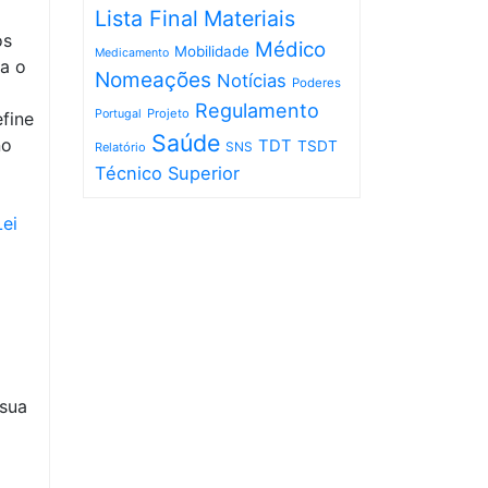
Lista Final
Materiais
os
Médico
Mobilidade
Medicamento
ra o
Nomeações
Notícias
Poderes
Regulamento
Projeto
Portugal
efine
Saúde
no
TDT
TSDT
SNS
Relatório
Técnico Superior
ei
 sua