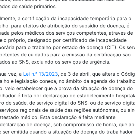
ados de saúde primários.
lmente, a certificação da incapacidade temporária para o
alho, para efeitos de atribuição do subsídio de doença, é
uada pelos médicos dos serviços competentes, através de
lo próprio, designado por certificado de incapacidade
orária para o trabalho por estado de doença (CIT). Os ser
etentes de cuidados para a emissão da certificação são
tados ao SNS, excluindo os serviços de urgência.
sua vez, a
Lei n.º 13/2023
, de 3 de abril, que altera o Códi
alho e legislação conexa, no âmbito da agenda do trabalh
o, veio estabelecer que a prova da situação de doença do
alhador é feita por declaração de estabelecimento hospitala
ro de saúde, de serviço digital do SNS, ou de serviço digita
serviços regionais de saúde das regiões autónomas, ou ai
atestado médico. Esta declaração é feita mediante
declaração de doença, sob compromisso de honra, que ap
 ser emitida quando a situação de doença do trabalhador