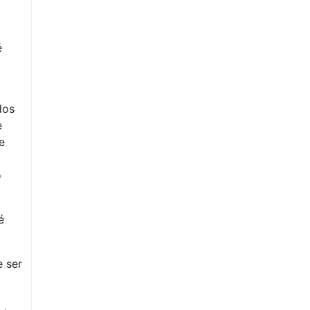
é
dos
e
e
o
é
e ser