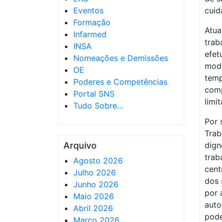
Eventos
cuid
Formação
Atua
Infarmed
trab
INSA
efet
Nomeações e Demissões
mode
OE
temp
Poderes e Competências
comp
Portal SNS
limi
Tudo Sobre…
Por 
Trab
Arquivo
dign
trab
Agosto 2026
cent
Julho 2026
dos 
Junho 2026
por 
Maio 2026
auto
Abril 2026
pode
Março 2026