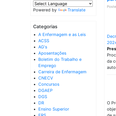
Post
Powered by
Translate
Categorias
A Enfermagem e as Leis
Decr
ACSS
202
AG's
Pres
Aposentações
Proc
Boletim do Trabalho e
da c
Emprego
auto
Carreira de Enfermagem
CNECV
Concursos
DGAEP
DGS
DR
O Pr
Ensino Superior
obje
ERS
de s