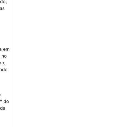
do,
uas
da em
a no
ro,
dade
o
.º do
 da