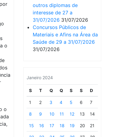
 por
outros diplomas de
interesse de 27 a
31/07/2026
31/07/2026
go
Concursos Públicos de
Materiais e Afins na Área da
s
Saúde de 29 a 31/07/2026
ra o
31/07/2026
de
ados
ência
Janeiro 2024
r
S
T
Q
Q
S
S
D
1
2
3
4
5
6
7
o o
8
9
10
11
12
13
14
dada
cia,
15
16
17
18
19
20
21