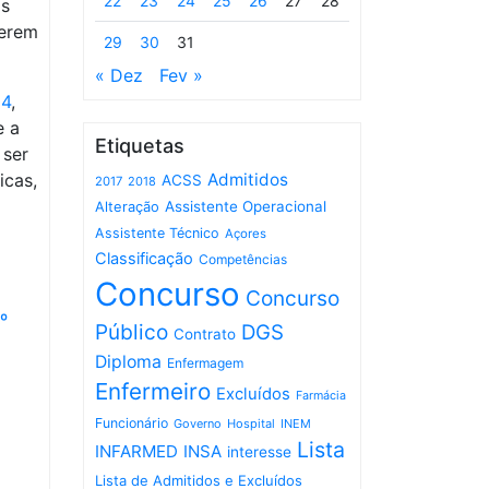
22
23
24
25
26
27
28
os
terem
29
30
31
« Dez
Fev »
04
,
e a
Etiquetas
 ser
icas,
Admitidos
ACSS
2017
2018
Assistente Operacional
Alteração
Assistente Técnico
Açores
Classificação
Competências
Concurso
Concurso
.º
Público
DGS
Contrato
Diploma
Enfermagem
Enfermeiro
Excluídos
Farmácia
Funcionário
Governo
Hospital
INEM
Lista
INFARMED
INSA
interesse
Lista de Admitidos e Excluídos