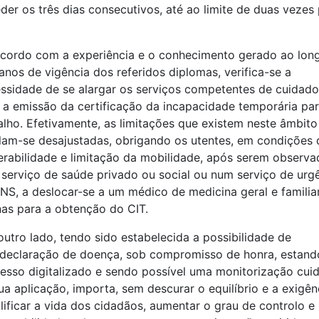
der os três dias consecutivos, até ao limite de duas vezes
cordo com a experiência e o conhecimento gerado ao lon
anos de vigência dos referidos diplomas, verifica-se a
ssidade de se alargar os serviços competentes de cuidado
 a emissão da certificação da incapacidade temporária pa
alho. Efetivamente, as limitações que existem neste âmbito
lam-se desajustadas, obrigando os utentes, em condições 
erabilidade e limitação da mobilidade, após serem observ
serviço de saúde privado ou social ou num serviço de urg
NS, a deslocar-se a um médico de medicina geral e familia
as para a obtenção do CIT.
outro lado, tendo sido estabelecida a possibilidade de
declaração de doença, sob compromisso de honra, estand
esso digitalizado e sendo possível uma monitorização cui
ua aplicação, importa, sem descurar o equilíbrio e a exigên
lificar a vida dos cidadãos, aumentar o grau de controlo e