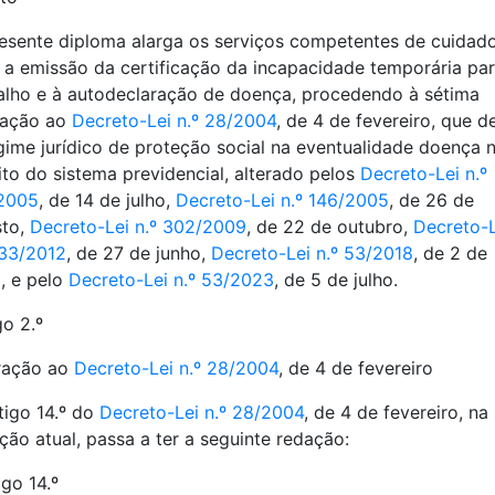
esente diploma alarga os serviços competentes de cuidad
 a emissão da certificação da incapacidade temporária pa
alho e à autodeclaração de doença, procedendo à sétima
ração ao
Decreto-Lei n.º 28/2004
, de 4 de fevereiro, que d
gime jurídico de proteção social na eventualidade doença 
to do sistema previdencial, alterado pelos
Decreto-Lei n.º
2005
, de 14 de julho,
Decreto-Lei n.º 146/2005
, de 26 de
sto,
Decreto-Lei n.º 302/2009
, de 22 de outubro,
Decreto-L
133/2012
, de 27 de junho,
Decreto-Lei n.º 53/2018
, de 2 de
o, e pelo
Decreto-Lei n.º 53/2023
, de 5 de julho.
go 2.º
ração ao
Decreto-Lei n.º 28/2004
, de 4 de fevereiro
tigo 14.º do
Decreto-Lei n.º 28/2004
, de 4 de fevereiro, na
ção atual, passa a ter a seguinte redação:
igo 14.º