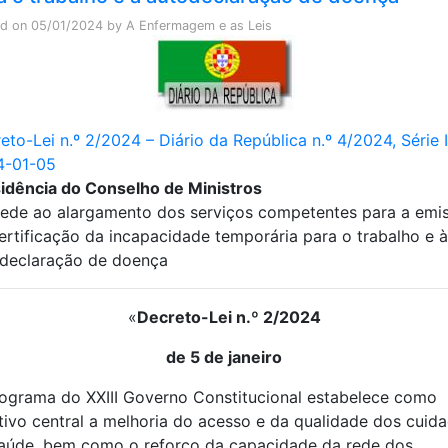
ed on
05/01/2024
by
A Enfermagem e as Leis
eto-Lei n.º 2/2024 – Diário da República n.º 4/2024, Série 
4-01-05
idência do Conselho de Ministros
ede ao alargamento dos serviços competentes para a emi
ertificação da incapacidade temporária para o trabalho e à
declaração de doença
«
Decreto-Lei n.º 2/2024
de 5 de janeiro
ograma do XXIII Governo Constitucional estabelece como
tivo central a melhoria do acesso e da qualidade dos cuid
aúde, bem como o reforço da capacidade da rede dos