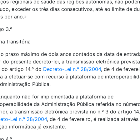
iços regionais de saúde das regiões autónomas, não poden
udo, exceder os três dias consecutivos, até ao limite de d
s por ano.»
go 3.º
a transitória
No prazo máximo de dois anos contados da data de entra
r do presente decreto-lei, a transmissão eletrónica previst
3 do artigo 14.º do
Decreto-Lei n.º 28/2004
, de 4 de feverei
a a efetuar-se com recurso à plataforma de interoperabili
dministração Pública.
Enquanto não for implementada a plataforma de
roperabilidade da Administração Pública referida no númer
rior, a transmissão eletrónica prevista no n.º 3 do artigo 14
eto-Lei n.º 28/2004
, de 4 de fevereiro, é realizada através
ção informática já existente.
go 4.º