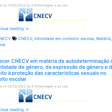
ed on
17/05/2023
by
A Enfermagem e as Leis
inue reading
→
NECV
CNECV
,
intimidade em contexto escolar
,
Matéria
,
cer
ecer CNECV em matéria de autodeterminação 
ntidade de género, da expressão de género e 
eito à proteção das características sexuais no
ito escolar
ed on
02/12/2022
by
A Enfermagem e as Leis
inue reading
→