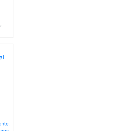
a
,
al
ante
,
raga
,