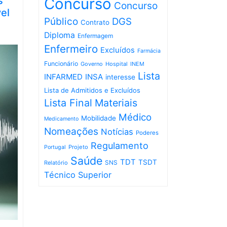
s
Concurso
Concurso
el
Público
DGS
Contrato
Diploma
Enfermagem
Enfermeiro
Excluídos
Farmácia
Funcionário
Governo
Hospital
INEM
Lista
INFARMED
INSA
interesse
Lista de Admitidos e Excluídos
Lista Final
Materiais
Médico
Mobilidade
Medicamento
Nomeações
Notícias
Poderes
Regulamento
Projeto
Portugal
Saúde
TDT
TSDT
SNS
Relatório
Técnico Superior