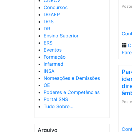
CNECV
Post
Concursos
DGAEP
DGS
DR
Cont
Ensino Superior
ERS
C
Eventos
Pare
Formação
Infarmed
INSA
Par
Nomeações e Demissões
ide
OE
dir
Poderes e Competências
âmb
Portal SNS
Post
Tudo Sobre…
Cont
Arquivo