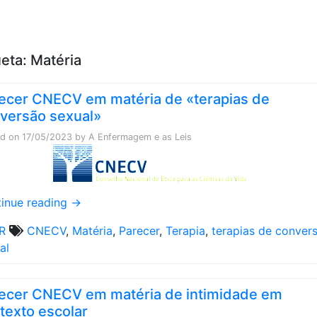
Skip to content
ueta:
Matéria
ecer CNECV em matéria de «terapias de
versão sexual»
ed on
17/05/2023
by
A Enfermagem e as Leis
inue reading
→
R
CNECV
,
Matéria
,
Parecer
,
Terapia
,
terapias de conver
al
ecer CNECV em matéria de intimidade em
texto escolar