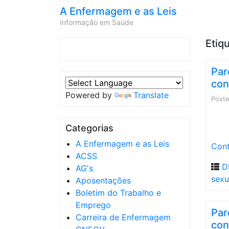
A Enfermagem e as Leis
Informação em Saúde
Etiq
Par
con
Powered by
Translate
Post
Categorias
A Enfermagem e as Leis
Cont
ACSS
D
AG's
sexu
Aposentações
Boletim do Trabalho e
Emprego
Par
Carreira de Enfermagem
con