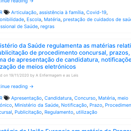
inue reading
→
R
Articulação
,
assistência à família
,
Covid-19
,
onibilidade
,
Escola
,
Matéria
,
prestação de cuidados de saú
issional de Saúde
,
regras
istério da Saúde regulamenta as matérias relat
ublicitação de procedimento concursal, prazos,
ma de apresentação de candidatura, notificaçõ
lização de meios eletrónicos
ed on
19/11/2020
by
A Enfermagem e as Leis
inue reading
→
R
Apresentação
,
Candidatura
,
Concurso
,
Matéria
,
meio
rónico
,
Ministério da Saúde
,
Notificação
,
Prazo
,
Procedimen
ursal
,
Publicitação
,
Regulamento
,
utilização