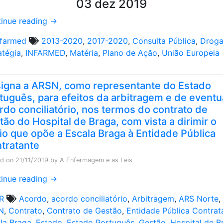
03 dez 2019
inue reading
→
nfarmed
2013-2020
,
2017-2020
,
Consulta Pública
,
Drog
atégia
,
INFARMED
,
Matéria
,
Plano de Ação
,
União Europeia
igna a ARSN, como representante do Estado
tuguês, para efeitos da arbitragem e de eventu
rdo conciliatório, nos termos do contrato de
tão do Hospital de Braga, com vista a dirimir o
ígio que opõe a Escala Braga à Entidade Pública
tratante
ed on
21/11/2019
by
A Enfermagem e as Leis
inue reading
→
R
Acordo
,
acordo conciliatório
,
Arbitragem
,
ARS Norte
,
N
,
Contrato
,
Contrato de Gestão
,
Entidade Pública Contrat
la Braga
,
Estado
,
Estado Português
,
Gestão
,
Hospital de B