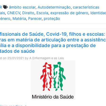
R
âmbito escolar
,
Autodeterminação
,
características
ais
,
CNECV
,
Direito
,
Escola
,
expressão de género
,
Identida
Género
,
Matéria
,
Parecer
,
proteção
fissionais de Saúde, Covid-19, filhos e escolas:
ras em matéria de articulação entre a assistênc
ília e a disponibilidade para a prestação de
dados de saúde
ed on
25/01/2021
by
A Enfermagem e as Leis