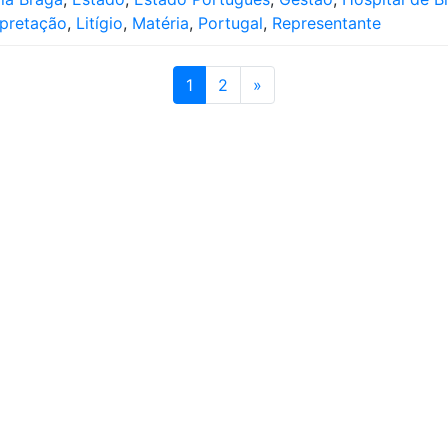
rpretação
,
Litígio
,
Matéria
,
Portugal
,
Representante
1
2
»