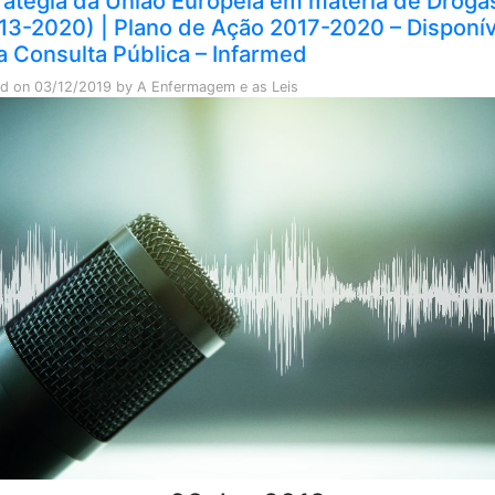
ratégia da União Europeia em matéria de Droga
13-2020) | Plano de Ação 2017-2020 – Disponív
a Consulta Pública – Infarmed
ed on
03/12/2019
by
A Enfermagem e as Leis