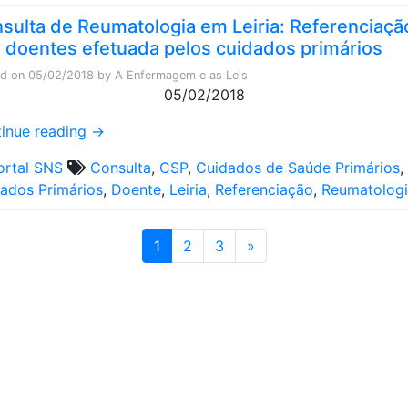
sulta de Reumatologia em Leiria: Referenciaçã
 doentes efetuada pelos cuidados primários
ed on
05/02/2018
by
A Enfermagem e as Leis
05/02/2018
inue reading
→
ortal SNS
Consulta
,
CSP
,
Cuidados de Saúde Primários
,
ados Primários
,
Doente
,
Leiria
,
Referenciação
,
Reumatolog
1
2
3
»