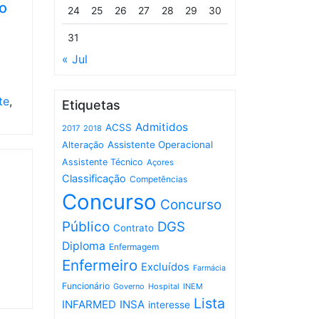
o
24
25
26
27
28
29
30
31
« Jul
te
,
Etiquetas
Admitidos
ACSS
2017
2018
Assistente Operacional
Alteração
Assistente Técnico
Açores
Classificação
Competências
Concurso
Concurso
Público
DGS
Contrato
Diploma
Enfermagem
Enfermeiro
Excluídos
Farmácia
Funcionário
Governo
Hospital
INEM
Lista
INFARMED
INSA
interesse