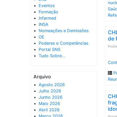
nucl
Eventos
Saúd
Formação
Refe
Infarmed
INSA
Nomeações e Demissões
CHL
OE
de 
Poderes e Competências
Post
Portal SNS
Tudo Sobre…
Cont
P
Arquivo
Reum
Agosto 2026
Julho 2026
CHU
Junho 2026
fra
Maio 2026
ido
Abril 2026
Março 2026
Post