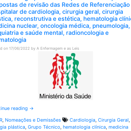
postas de revisão das Redes de Referenciação
pitalar de cardiologia, cirurgia geral, cirurgia
stica, reconstrutiva e estética, hematologia clíni
icina nuclear, oncologia médica, pneumologia,
quiatria e saúde mental, radioncologia e
matologia
ed on
17/06/2022
by
A Enfermagem e as Leis
inue reading
→
R
,
Nomeações e Demissões
Cardiologia
,
Cirurgia Geral
,
rgia plástica
,
Grupo Técnico
,
hematologia clínica
,
medicina