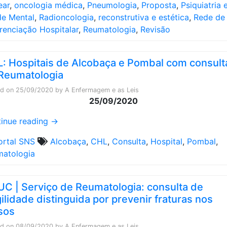
ear
,
oncologia médica
,
Pneumologia
,
Proposta
,
Psiquiatria 
e Mental
,
Radioncologia
,
reconstrutiva e estética
,
Rede de
renciação Hospitalar
,
Reumatologia
,
Revisão
: Hospitais de Alcobaça e Pombal com consult
Reumatologia
ed on
25/09/2020
by
A Enfermagem e as Leis
25/09/2020
inue reading
→
ortal SNS
Alcobaça
,
CHL
,
Consulta
,
Hospital
,
Pombal
,
atologia
C | Serviço de Reumatologia: consulta de
gilidade distinguida por prevenir fraturas nos
sos
ed on
08/09/2020
by
A Enfermagem e as Leis