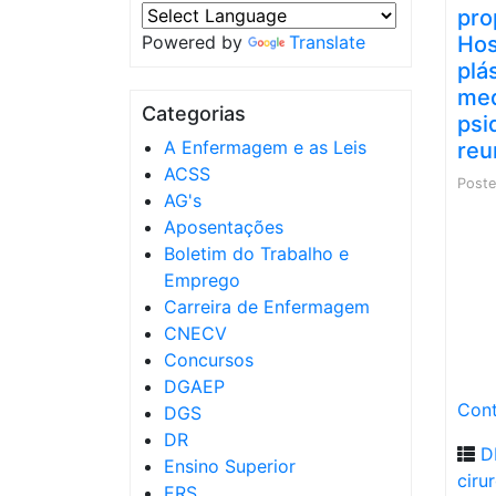
pro
Powered by
Translate
Hos
plá
med
Categorias
psi
A Enfermagem e as Leis
reu
ACSS
Post
AG's
Aposentações
Boletim do Trabalho e
Emprego
Carreira de Enfermagem
CNECV
Concursos
DGAEP
Cont
DGS
DR
D
Ensino Superior
ciru
ERS