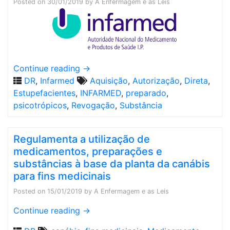
Posted on
30/01/2019
by
A Enfermagem e as Leis
Continue reading
→
DR
,
Infarmed
Aquisição
,
Autorização
,
Direta
,
Estupefacientes
,
INFARMED
,
preparado
,
psicotrópicos
,
Revogação
,
Substância
Regulamenta a utilização de
medicamentos, preparações e
substâncias à base da planta da canábis
para fins medicinais
Posted on
15/01/2019
by
A Enfermagem e as Leis
Continue reading
→