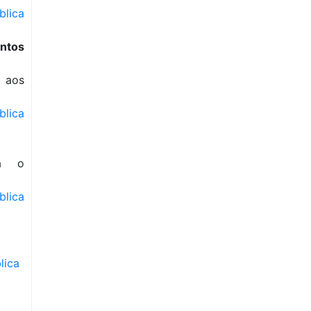
blica
entos
a aos
blica
ra o
blica
lica