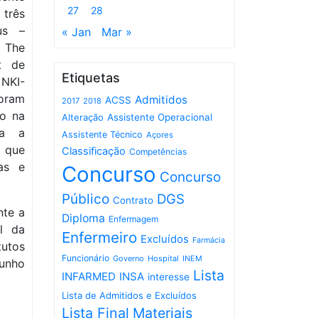
27
28
três
eus –
« Jan
Mar »
 The
t de
Etiquetas
NKI-
foram
Admitidos
ACSS
2017
2018
ro na
Assistente Operacional
Alteração
da a
Assistente Técnico
Açores
 que
Classificação
Competências
as e
Concurso
Concurso
Público
DGS
Contrato
nte a
Diploma
Enfermagem
l da
Enfermeiro
Excluídos
Farmácia
tutos
Funcionário
Governo
Hospital
INEM
junho
Lista
INFARMED
INSA
interesse
Lista de Admitidos e Excluídos
Lista Final
Materiais