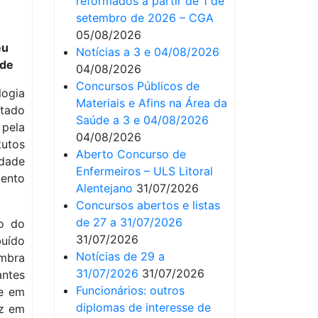
reformados a partir de 1 de
setembro de 2026 – CGA
05/08/2026
eu
Notícias a 3 e 04/08/2026
ade
04/08/2026
Concursos Públicos de
logia
Materiais e Afins na Área da
tado
Saúde a 3 e 04/08/2026
 pela
04/08/2026
tutos
Aberto Concurso de
idade
Enfermeiros – ULS Litoral
ento
Alentejano
31/07/2026
Concursos abertos e listas
de 27 a 31/07/2026
o do
31/07/2026
buído
Notícias de 29 a
mbra
31/07/2026
31/07/2026
ntes
Funcionários: outros
 e em
diplomas de interesse de
az em