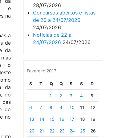
s da
28/07/2026
no e
Concursos abertos e listas
es na
de 20 a 24/07/2026
24/07/2026
Notícias de 22 a
nas a
24/07/2026
24/07/2026
os de
 e da
, mas
ue o
Fevereiro 2017
deste
como
S
T
Q
Q
S
S
D
a da
a, do
1
2
3
4
5
 das
6
7
8
9
10
11
12
o do
se no
13
14
15
16
17
18
19
20
21
22
23
24
25
26
ente