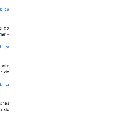
blica
s do
ier –
blica
rante
ar de
blica
zonas
ma de