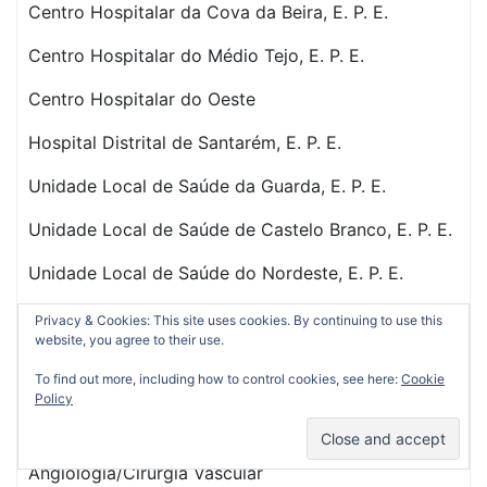
Centro Hospitalar da Cova da Beira, E. P. E.
Centro Hospitalar do Médio Tejo, E. P. E.
Centro Hospitalar do Oeste
Hospital Distrital de Santarém, E. P. E.
Unidade Local de Saúde da Guarda, E. P. E.
Unidade Local de Saúde de Castelo Branco, E. P. E.
Unidade Local de Saúde do Nordeste, E. P. E.
Cirurgia Plástica, Reconstrutiva e Estética
Privacy & Cookies: This site uses cookies. By continuing to use this
website, you agree to their use.
Centro Hospitalar de Trás-os-Montes e Alto Douro,
To find out more, including how to control cookies, see here:
Cookie
E. P. E.
Policy
Hospital do Espírito Santo de Évora, E. P. E.
Angiologia/Cirurgia Vascular