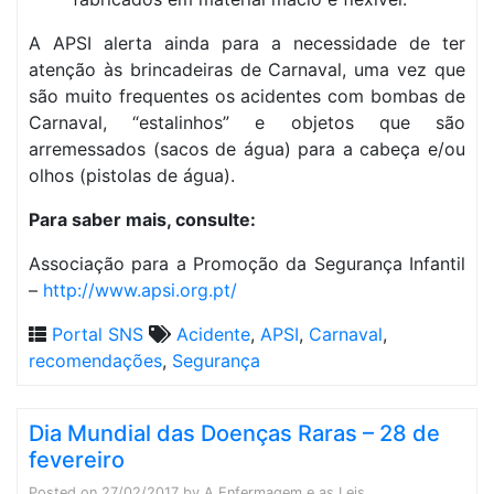
A APSI alerta ainda para a necessidade de ter
atenção às brincadeiras de Carnaval, uma vez que
são muito frequentes os acidentes com bombas de
Carnaval, “estalinhos” e objetos que são
arremessados (sacos de água) para a cabeça e/ou
olhos (pistolas de água).
Para saber mais, consulte:
Associação para a Promoção da Segurança Infantil
–
http://www.apsi.org.pt/
Portal SNS
Acidente
,
APSI
,
Carnaval
,
recomendações
,
Segurança
Dia Mundial das Doenças Raras – 28 de
fevereiro
Posted on
27/02/2017
by
A Enfermagem e as Leis