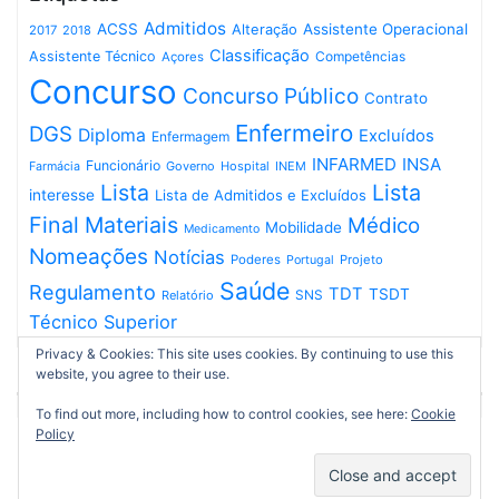
Admitidos
ACSS
Assistente Operacional
Alteração
2017
2018
Classificação
Assistente Técnico
Competências
Açores
Concurso
Concurso Público
Contrato
Enfermeiro
DGS
Diploma
Excluídos
Enfermagem
INFARMED
INSA
Funcionário
Governo
Hospital
INEM
Farmácia
Lista
Lista
interesse
Lista de Admitidos e Excluídos
Final
Materiais
Médico
Mobilidade
Medicamento
Nomeações
Notícias
Poderes
Projeto
Portugal
Saúde
Regulamento
TDT
TSDT
SNS
Relatório
Técnico Superior
Privacy & Cookies: This site uses cookies. By continuing to use this
website, you agree to their use.
To find out more, including how to control cookies, see here:
Cookie
Policy