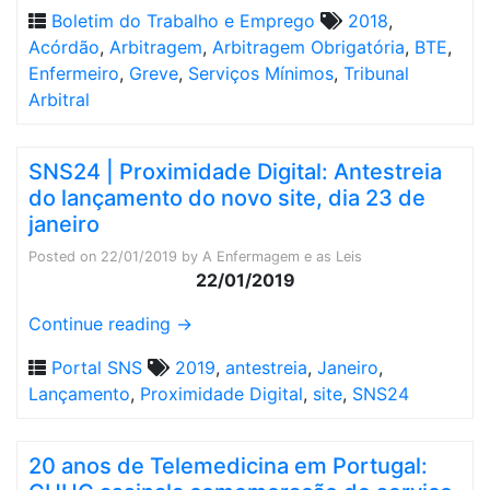
Boletim do Trabalho e Emprego
2018
,
Acórdão
,
Arbitragem
,
Arbitragem Obrigatória
,
BTE
,
Enfermeiro
,
Greve
,
Serviços Mínimos
,
Tribunal
Arbitral
SNS24 | Proximidade Digital: Antestreia
do lançamento do novo site, dia 23 de
janeiro
Posted on
22/01/2019
by
A Enfermagem e as Leis
22/01/2019
Continue reading
→
Portal SNS
2019
,
antestreia
,
Janeiro
,
Lançamento
,
Proximidade Digital
,
site
,
SNS24
20 anos de Telemedicina em Portugal: