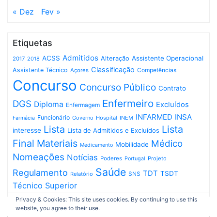
« Dez
Fev »
Etiquetas
Admitidos
ACSS
Assistente Operacional
Alteração
2017
2018
Classificação
Assistente Técnico
Competências
Açores
Concurso
Concurso Público
Contrato
Enfermeiro
DGS
Diploma
Excluídos
Enfermagem
INFARMED
INSA
Funcionário
Governo
Hospital
INEM
Farmácia
Lista
Lista
interesse
Lista de Admitidos e Excluídos
Final
Materiais
Médico
Mobilidade
Medicamento
Nomeações
Notícias
Poderes
Projeto
Portugal
Saúde
Regulamento
TDT
TSDT
SNS
Relatório
Técnico Superior
Privacy & Cookies: This site uses cookies. By continuing to use this
website, you agree to their use.