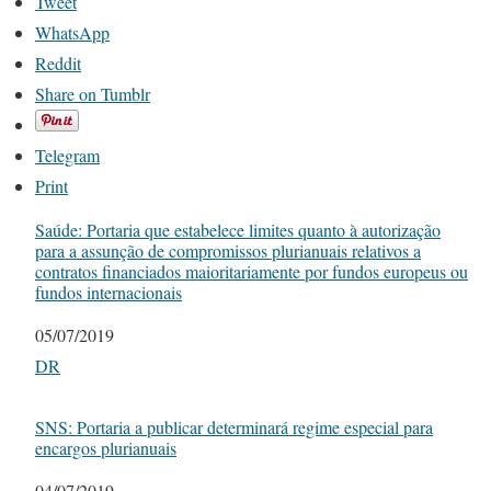
Tweet
WhatsApp
Reddit
Share on Tumblr
Telegram
Print
Saúde: Portaria que estabelece limites quanto à autorização
para a assunção de compromissos plurianuais relativos a
contratos financiados maioritariamente por fundos europeus ou
fundos internacionais
Date
05/07/2019
In relation to
DR
SNS: Portaria a publicar determinará regime especial para
encargos plurianuais
Date
04/07/2019