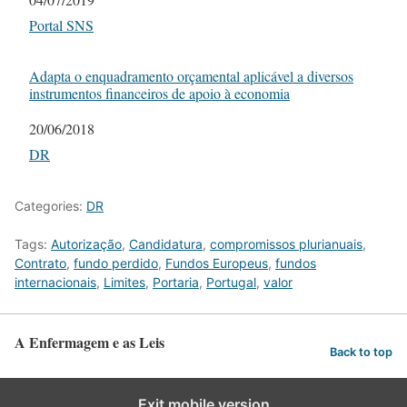
In relation to
Portal SNS
Adapta o enquadramento orçamental aplicável a diversos
instrumentos financeiros de apoio à economia
Date
20/06/2018
In relation to
DR
Categories:
DR
Tags:
Autorização
,
Candidatura
,
compromissos plurianuais
,
Contrato
,
fundo perdido
,
Fundos Europeus
,
fundos
internacionais
,
Limites
,
Portaria
,
Portugal
,
valor
A Enfermagem e as Leis
Back to top
Exit mobile version