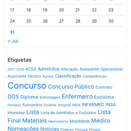
17
18
19
20
21
22
23
24
25
26
27
28
29
30
31
« Jul
Etiquetas
Admitidos
ACSS
Assistente Operacional
Alteração
2017
2018
Classificação
Assistente Técnico
Competências
Açores
Concurso
Concurso Público
Contrato
Enfermeiro
DGS
Diploma
Excluídos
Enfermagem
INFARMED
INSA
Funcionário
Governo
Hospital
INEM
Farmácia
Lista
Lista
interesse
Lista de Admitidos e Excluídos
Final
Materiais
Médico
Mobilidade
Medicamento
Nomeações
Notícias
Poderes
Projeto
Portugal