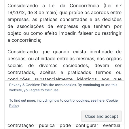
Considerando a Lei da Concorrência (Lei n.º
19/2012, de 8 de maio) que proíbe os acordos entre
empresas, as práticas concertadas e as decisões
de associações de empresas que tenham por
objeto ou como efeito impedir, falsear ou restringir
a concorrência;
Considerando que quando exista identidade de
pessoas, ou afinidade entre as mesmas, nos órgãos
sociais de diversas sociedades, devem ser
contratados, aceites e praticados termos ou
condições substancialmente idênticos aos que
Privacy & Cookies: This site uses cookies. By continuing to use this
normalmente seriam contratados, aceites e
website, you agree to their use.
praticados entre entidades independentes em
operações comparáveis, prevenindo assim conflitos
To find out more, including how to control cookies, see here:
Cookie
Policy
de interesses;
Considerando que a violação das regras da
contratação pública pode configurar eventual