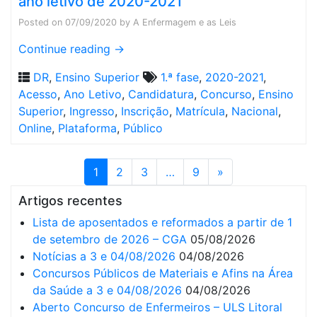
ano letivo de 2020-2021
Posted on
07/09/2020
by
A Enfermagem e as Leis
Continue reading
→
DR
,
Ensino Superior
1.ª fase
,
2020-2021
,
Acesso
,
Ano Letivo
,
Candidatura
,
Concurso
,
Ensino
Superior
,
Ingresso
,
Inscrição
,
Matrícula
,
Nacional
,
Online
,
Plataforma
,
Público
1
2
3
…
9
»
Artigos recentes
Lista de aposentados e reformados a partir de 1
de setembro de 2026 – CGA
05/08/2026
Notícias a 3 e 04/08/2026
04/08/2026
Concursos Públicos de Materiais e Afins na Área
da Saúde a 3 e 04/08/2026
04/08/2026
Aberto Concurso de Enfermeiros – ULS Litoral