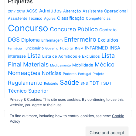
Etiquetas
Admitidos
ACSS
Assistente Operacional
Alteração
2017
2018
Classificação
Assistente Técnico
Competências
Açores
Concurso
Concurso Público
Contrato
Enfermeiro
DGS
Diploma
Excluídos
Enfermagem
INFARMED
INSA
Funcionário
Governo
Hospital
INEM
Farmácia
Lista
Lista
interesse
Lista de Admitidos e Excluídos
Final
Materiais
Médico
Mobilidade
Medicamento
Nomeações
Notícias
Poderes
Projeto
Portugal
Saúde
Regulamento
TDT
TSDT
SNS
Relatório
Técnico Superior
Privacy & Cookies: This site uses cookies. By continuing to use this
website, you agree to their use.
To find out more, including how to control cookies, see here:
Cookie
Policy