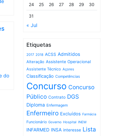
de
24
25
26
27
28
29
30
31
« Jul
es
Etiquetas
Admitidos
ACSS
2017
2018
Assistente Operacional
Alteração
Assistente Técnico
Açores
e do
Classificação
Competências
Concurso
Concurso
Público
DGS
Contrato
Diploma
Enfermagem
Enfermeiro
Excluídos
Farmácia
Funcionário
Governo
Hospital
INEM
Lista
INFARMED
INSA
interesse