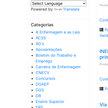
Post
Powered by
Translate
Cont
Categorias
P
A Enfermagem e as Leis
Ver
ACSS
AG's
Aposentações
INE
Boletim do Trabalho e
pri
Emprego
Post
Carreira de Enfermagem
CNECV
Concursos
Cont
DGAEP
P
DGS
DR
Ensino Superior
Via
ERS