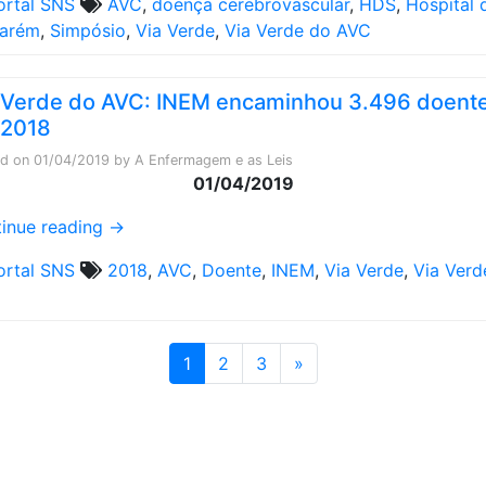
ortal SNS
AVC
,
doença cerebrovascular
,
HDS
,
Hospital 
tarém
,
Simpósio
,
Via Verde
,
Via Verde do AVC
 Verde do AVC: INEM encaminhou 3.496 doent
 2018
ed on
01/04/2019
by
A Enfermagem e as Leis
01/04/2019
inue reading
→
ortal SNS
2018
,
AVC
,
Doente
,
INEM
,
Via Verde
,
Via Verd
1
2
3
»