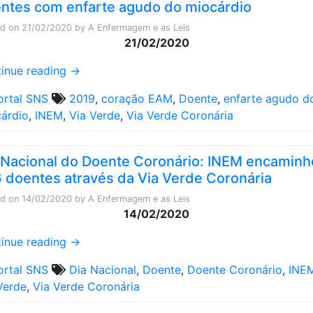
ntes com enfarte agudo do miocárdio
ed on
21/02/2020
by
A Enfermagem e as Leis
21/02/2020
inue reading
→
ortal SNS
2019
,
coração EAM
,
Doente
,
enfarte agudo d
árdio
,
INEM
,
Via Verde
,
Via Verde Coronária
 Nacional do Doente Coronário: INEM encamin
 doentes através da Via Verde Coronária
ed on
14/02/2020
by
A Enfermagem e as Leis
14/02/2020
inue reading
→
ortal SNS
Dia Nacional
,
Doente
,
Doente Coronário
,
INE
Verde
,
Via Verde Coronária