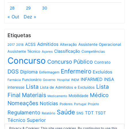
28
29
30
« Out
Dez »
Etiquetas
Admitidos
ACSS
Assistente Operacional
Alteração
2017
2018
Classificação
Assistente Técnico
Competências
Açores
Concurso
Concurso Público
Contrato
Enfermeiro
DGS
Diploma
Excluídos
Enfermagem
INFARMED
INSA
Funcionário
Governo
Hospital
INEM
Farmácia
Lista
Lista
interesse
Lista de Admitidos e Excluídos
Final
Materiais
Médico
Mobilidade
Medicamento
Nomeações
Notícias
Poderes
Projeto
Portugal
Saúde
Regulamento
TDT
TSDT
SNS
Relatório
Técnico Superior
Privacy & Cookies: This site uses cookies. By continuing to use this