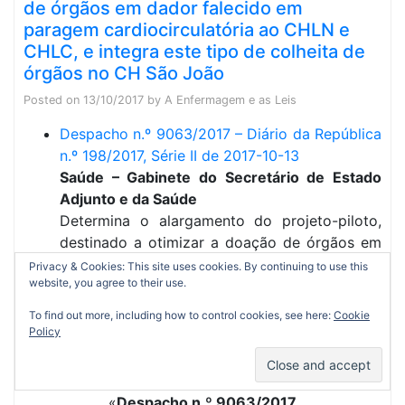
de órgãos em dador falecido em
paragem cardiocirculatória ao CHLN e
CHLC, e integra este tipo de colheita de
órgãos no CH São João
Posted on
13/10/2017
by
A Enfermagem e as Leis
Despacho n.º 9063/2017 – Diário da República
n.º 198/2017, Série II de 2017-10-13
Saúde – Gabinete do Secretário de Estado
Adjunto e da Saúde
Determina o alargamento do projeto-piloto,
destinado a otimizar a doação de órgãos em
dador falecido em paragem cardiocirculatória,
Privacy & Cookies: This site uses cookies. By continuing to use this
website, you agree to their use.
aos Centros Hospitalares de Lisboa Norte e
de Lisboa Central, e integra este tipo de
To find out more, including how to control cookies, see here:
Cookie
colheita de órgãos no Centro Hospitalar de
Policy
São João
«
Despacho n.º 9063/2017