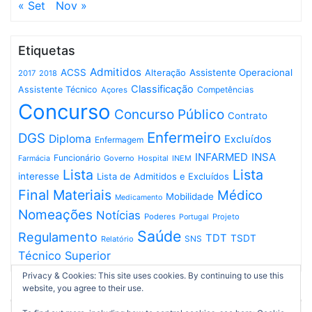
« Set
Nov »
Etiquetas
Admitidos
ACSS
Assistente Operacional
Alteração
2017
2018
Classificação
Assistente Técnico
Competências
Açores
Concurso
Concurso Público
Contrato
Enfermeiro
DGS
Diploma
Excluídos
Enfermagem
INFARMED
INSA
Funcionário
Governo
Hospital
INEM
Farmácia
Lista
Lista
interesse
Lista de Admitidos e Excluídos
Final
Materiais
Médico
Mobilidade
Medicamento
Nomeações
Notícias
Poderes
Projeto
Portugal
Saúde
Regulamento
TDT
TSDT
SNS
Relatório
Técnico Superior
Privacy & Cookies: This site uses cookies. By continuing to use this
website, you agree to their use.