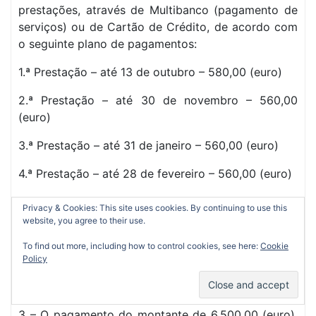
prestações, através de Multibanco (pagamento de
serviços) ou de Cartão de Crédito, de acordo com
o seguinte plano de pagamentos:
1.ª Prestação – até 13 de outubro – 580,00 (euro)
2.ª Prestação – até 30 de novembro – 560,00
(euro)
3.ª Prestação – até 31 de janeiro – 560,00 (euro)
4.ª Prestação – até 28 de fevereiro – 560,00 (euro)
5.ª Prestação – até 31 de março – 560,00 (euro)
Privacy & Cookies: This site uses cookies. By continuing to use this
website, you agree to their use.
6.ª Prestação – até 30 de abril – 560,00 (euro)
To find out more, including how to control cookies, see here:
Cookie
7.ª Prestação – até 31 de maio – 560,00 (euro)
Policy
8.ª Prestação – até 29 de junho – 560,00 (euro)
3 – O pagamento do montante de 6.500,00 (euro),