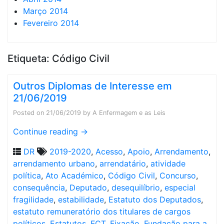
Março 2014
Fevereiro 2014
Etiqueta:
Código Civil
Outros Diplomas de Interesse em
21/06/2019
Posted on
21/06/2019
by
A Enfermagem e as Leis
Continue reading
→
DR
2019-2020
,
Acesso
,
Apoio
,
Arrendamento
,
arrendamento urbano
,
arrendatário
,
atividade
política
,
Ato Académico
,
Código Civil
,
Concurso
,
consequência
,
Deputado
,
desequilíbrio
,
especial
fragilidade
,
estabilidade
,
Estatuto dos Deputados
,
estatuto remuneratório dos titulares de cargos
políticos
,
Estatutos
,
FCT
,
Fixação
,
Fundação para a