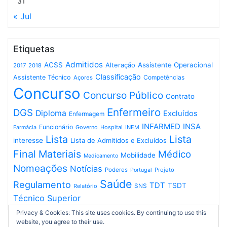
31
« Jul
Etiquetas
Admitidos
ACSS
Assistente Operacional
Alteração
2017
2018
Classificação
Assistente Técnico
Competências
Açores
Concurso
Concurso Público
Contrato
Enfermeiro
DGS
Diploma
Excluídos
Enfermagem
INFARMED
INSA
Funcionário
Governo
Hospital
INEM
Farmácia
Lista
Lista
interesse
Lista de Admitidos e Excluídos
Final
Materiais
Médico
Mobilidade
Medicamento
Nomeações
Notícias
Poderes
Projeto
Portugal
Saúde
Regulamento
TDT
TSDT
SNS
Relatório
Técnico Superior
Privacy & Cookies: This site uses cookies. By continuing to use this
website, you agree to their use.