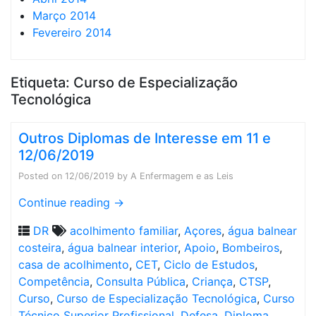
Março 2014
Fevereiro 2014
Etiqueta:
Curso de Especialização
Tecnológica
Outros Diplomas de Interesse em 11 e
12/06/2019
Posted on
12/06/2019
by
A Enfermagem e as Leis
Continue reading
→
DR
acolhimento familiar
,
Açores
,
água balnear
costeira
,
água balnear interior
,
Apoio
,
Bombeiros
,
casa de acolhimento
,
CET
,
Ciclo de Estudos
,
Competência
,
Consulta Pública
,
Criança
,
CTSP
,
Curso
,
Curso de Especialização Tecnológica
,
Curso
Técnico Superior Profissional
,
Defesa
,
Diploma
,