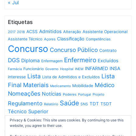
« Jul
Etiquetas
Admitidos
ACSS
Assistente Operacional
Alteração
2017
2018
Classificação
Assistente Técnico
Competências
Açores
Concurso
Concurso Público
Contrato
Enfermeiro
DGS
Diploma
Excluídos
Enfermagem
INFARMED
INSA
Funcionário
Governo
Hospital
INEM
Farmácia
Lista
Lista
interesse
Lista de Admitidos e Excluídos
Final
Materiais
Médico
Mobilidade
Medicamento
Nomeações
Notícias
Poderes
Projeto
Portugal
Saúde
Regulamento
TDT
TSDT
SNS
Relatório
Técnico Superior
Privacy & Cookies: This site uses cookies. By continuing to use this
website, you agree to their use.