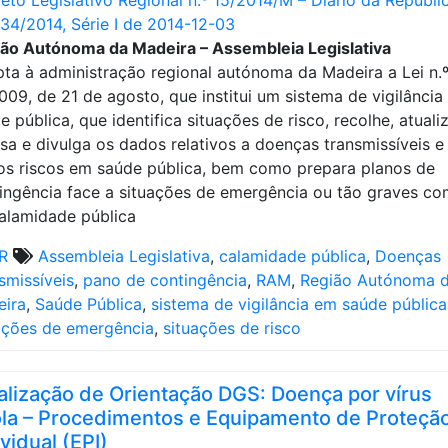
eto Legislativo Regional n.º 15/2014/M – Diário da Repúbli
234/2014, Série I de 2014-12-03
ão Autónoma da Madeira – Assembleia Legislativa
ta à administração regional autónoma da Madeira a Lei n.
009, de 21 de agosto, que institui um sistema de vigilância
e pública, que identifica situações de risco, recolhe, atualiz
isa e divulga os dados relativos a doenças transmissíveis e
os riscos em saúde pública, bem como prepara planos de
ingência face a situações de emergência ou tão graves c
alamidade pública
R
Assembleia Legislativa
,
calamidade pública
,
Doenças
smissíveis
,
pano de contingência
,
RAM
,
Região Autónoma 
ira
,
Saúde Pública
,
sistema de vigilância em saúde pública
ações de emergência
,
situações de risco
alização de Orientação DGS: Doença por vírus
la – Procedimentos e Equipamento de Proteçã
ividual (EPI)