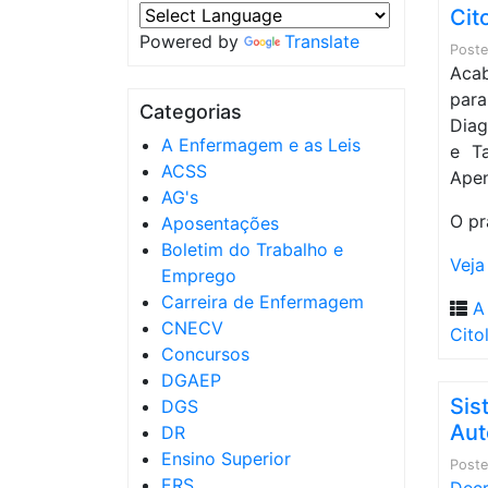
Cit
Powered by
Translate
Post
Aca
par
Categorias
Diag
A Enfermagem e as Leis
e Ta
ACSS
Apen
AG's
O pr
Aposentações
Boletim do Trabalho e
Veja
Emprego
Carreira de Enfermagem
A
CNECV
Cito
Concursos
DGAEP
Sis
DGS
Aut
DR
Ensino Superior
Post
ERS