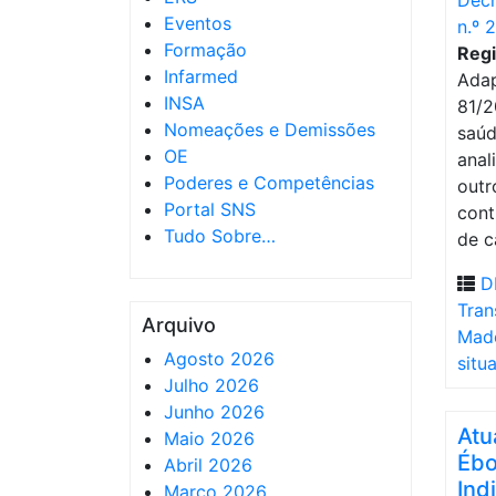
Decr
Eventos
n.º 
Formação
Regi
Infarmed
Adap
INSA
81/2
Nomeações e Demissões
saúd
OE
anal
Poderes e Competências
outr
Portal SNS
cont
Tudo Sobre…
de c
D
Tran
Arquivo
Made
Agosto 2026
situ
Julho 2026
Junho 2026
Atu
Maio 2026
Ébo
Abril 2026
Ind
Março 2026