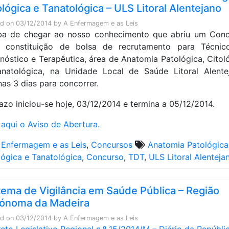
ológica e Tanatológica – ULS Litoral Alentejano
ed on
03/12/2014
by
A Enfermagem e as Leis
ba de chegar ao nosso conhecimento que abriu um Conc
a constituição de bolsa de recrutamento para Técnic
nóstico e Terapêutica, área de Anatomia Patológica, Citol
natológica, na Unidade Local de Saúde Litoral Alente
as 3 dias para concorrer.
azo iniciou-se hoje, 03/12/2014 e termina a 05/12/2014.
 aqui o Aviso de Abertura.
 Enfermagem e as Leis
,
Concursos
Anatomia Patológica
lógica e Tanatológica
,
Concurso
,
TDT
,
ULS Litoral Alenteja
tema de Vigilância em Saúde Pública – Região
ónoma da Madeira
ed on
03/12/2014
by
A Enfermagem e as Leis