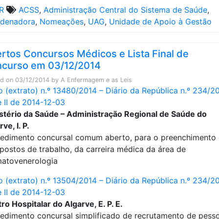
R
ACSS
,
Administração Central do Sistema de Saúde
,
rdenadora
,
Nomeações
,
UAG
,
Unidade de Apoio à Gestão
rtos Concursos Médicos e Lista Final de
curso em 03/12/2014
ed on
03/12/2014
by
A Enfermagem e as Leis
o (extrato) n.º 13480/2014 – Diário da República n.º 234/20
e II de 2014-12-03
stério da Saúde – Administração Regional de Saúde do
ve, I. P.
edimento concursal comum aberto, para o preenchimento
 postos de trabalho, da carreira médica da área de
atovenerologia
o (extrato) n.º 13504/2014 – Diário da República n.º 234/20
e II de 2014-12-03
ro Hospitalar do Algarve, E. P. E.
edimento concursal simplificado de recrutamento de pesso