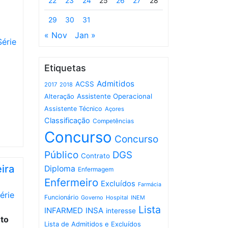
22
23
24
25
26
27
28
29
30
31
« Nov
Jan »
Série
Etiquetas
Admitidos
ACSS
2017
2018
Assistente Operacional
Alteração
Assistente Técnico
Açores
Classificação
Competências
Concurso
Concurso
Público
DGS
Contrato
ira
Diploma
Enfermagem
Enfermeiro
Excluídos
Farmácia
érie
Funcionário
Governo
Hospital
INEM
Lista
INFARMED
INSA
interesse
nto
Lista de Admitidos e Excluídos