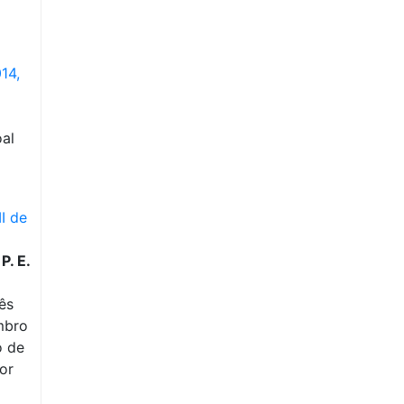
14,
al
I de
P. E.
ês
embro
o de
or