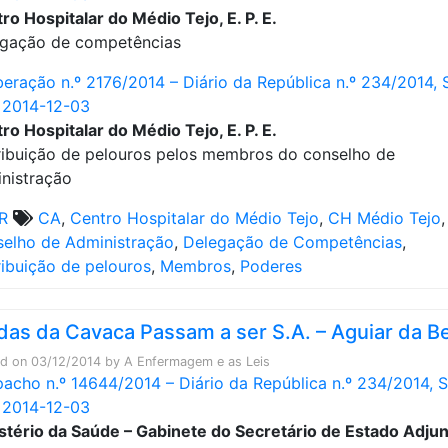
ro Hospitalar do Médio Tejo, E. P. E.
gação de competências
beração n.º 2176/2014 – Diário da República n.º 234/2014, 
e 2014-12-03
ro Hospitalar do Médio Tejo, E. P. E.
ribuição de pelouros pelos membros do conselho de
nistração
R
CA
,
Centro Hospitalar do Médio Tejo
,
CH Médio Tejo
,
elho de Administração
,
Delegação de Competências
,
ribuição de pelouros
,
Membros
,
Poderes
das da Cavaca Passam a ser S.A. – Aguiar da Be
ed on
03/12/2014
by
A Enfermagem e as Leis
acho n.º 14644/2014 – Diário da República n.º 234/2014, S
e 2014-12-03
stério da Saúde – Gabinete do Secretário de Estado Adju