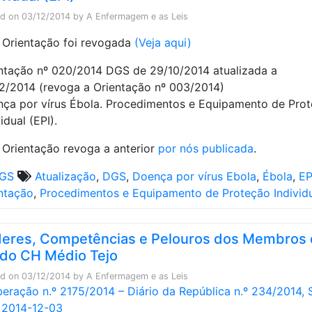
ed on
03/12/2014
by
A Enfermagem e as Leis
 Orientação foi revogada
(Veja aqui)
ntação nº 020/2014 DGS de 29/10/2014 atualizada a
2/2014 (revoga a Orientação nº 003/2014)
ça por vírus Ébola. Procedimentos e Equipamento de Pro
idual (EPI).
 Orientação revoga a anterior
por nós publicada
.
GS
Atualização
,
DGS
,
Doença por vírus Ebola
,
Ébola
,
EP
ntação
,
Procedimentos e Equipamento de Proteção Individ
eres, Competências e Pelouros dos Membros
do CH Médio Tejo
ed on
03/12/2014
by
A Enfermagem e as Leis
beração n.º 2175/2014 – Diário da República n.º 234/2014, 
e 2014-12-03