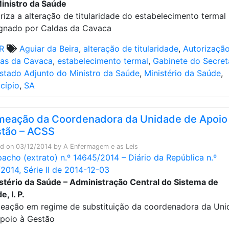
inistro da Saúde
riza a alteração de titularidade do estabelecimento termal
gnado por Caldas da Cavaca
R
Aguiar da Beira
,
alteração de titularidade
,
Autorizaçã
as da Cavaca
,
estabelecimento termal
,
Gabinete do Secret
stado Adjunto do Ministro da Saúde
,
Ministério da Saúde
,
cípio
,
SA
eação da Coordenadora da Unidade de Apoio
tão – ACSS
ed on
03/12/2014
by
A Enfermagem e as Leis
acho (extrato) n.º 14645/2014 – Diário da República n.º
2014, Série II de 2014-12-03
stério da Saúde – Administração Central do Sistema de
, I. P.
ação em regime de substituição da coordenadora da Uni
poio à Gestão