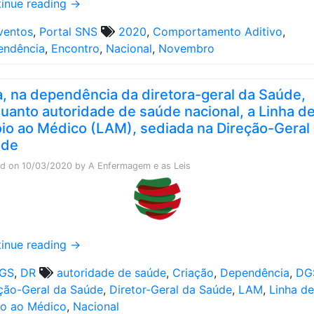
inue reading
→
ventos
,
Portal SNS
2020
,
Comportamento Aditivo
,
endência
,
Encontro
,
Nacional
,
Novembro
a, na dependência da diretora-geral da Saúde,
uanto autoridade de saúde nacional, a Linha d
io ao Médico (LAM), sediada na Direção-Geral
úde
ed on
10/03/2020
by
A Enfermagem e as Leis
inue reading
→
GS
,
DR
autoridade de saúde
,
Criação
,
Dependência
,
DG
ção-Geral da Saúde
,
Diretor-Geral da Saúde
,
LAM
,
Linha de
o ao Médico
,
Nacional