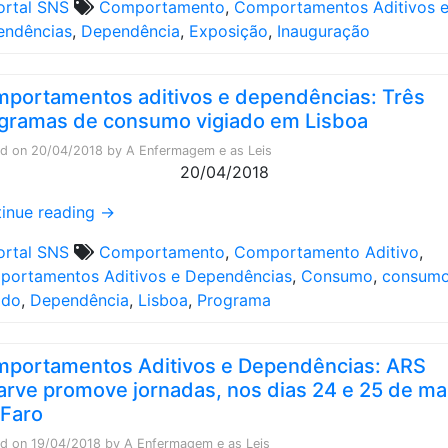
ortal SNS
Comportamento
,
Comportamentos Aditivos 
endências
,
Dependência
,
Exposição
,
Inauguração
portamentos aditivos e dependências: Três
gramas de consumo vigiado em Lisboa
ed on
20/04/2018
by
A Enfermagem e as Leis
20/04/2018
inue reading
→
ortal SNS
Comportamento
,
Comportamento Aditivo
,
ortamentos Aditivos e Dependências
,
Consumo
,
consum
ado
,
Dependência
,
Lisboa
,
Programa
portamentos Aditivos e Dependências: ARS
arve promove jornadas, nos dias 24 e 25 de ma
Faro
ed on
19/04/2018
by
A Enfermagem e as Leis