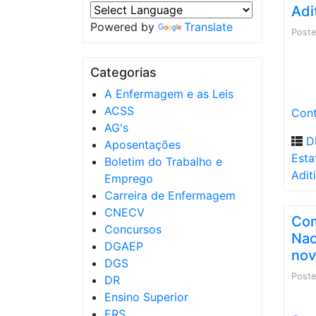
Adi
Powered by
Translate
Post
Categorias
A Enfermagem e as Leis
ACSS
Cont
AG's
D
Aposentações
Esta
Boletim do Trabalho e
Adit
Emprego
Carreira de Enfermagem
CNECV
Com
Concursos
Nac
DGAEP
no
DGS
Post
DR
Ensino Superior
ERS