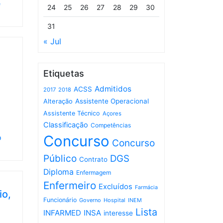
e
24
25
26
27
28
29
30
31
« Jul
Etiquetas
Admitidos
ACSS
2017
2018
Assistente Operacional
Alteração
Assistente Técnico
Açores
Classificação
Competências
o
Concurso
Concurso
Público
DGS
Contrato
Diploma
Enfermagem
Enfermeiro
Excluídos
Farmácia
io,
Funcionário
Governo
Hospital
INEM
Lista
INFARMED
INSA
interesse