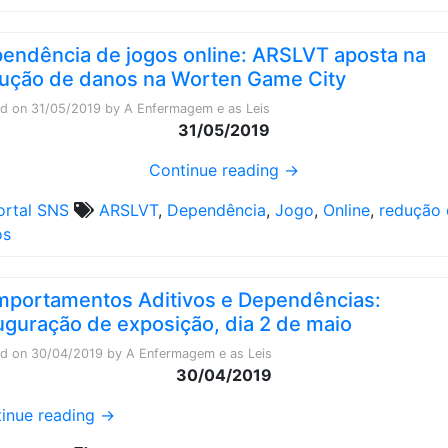
endência de jogos online: ARSLVT aposta na
ução de danos na Worten Game City
ed on
31/05/2019
by
A Enfermagem e as Leis
31/05/2019
Continue reading
→
ortal SNS
ARSLVT
,
Dependência
,
Jogo
,
Online
,
redução 
os
portamentos Aditivos e Dependências:
uguração de exposição, dia 2 de maio
ed on
30/04/2019
by
A Enfermagem e as Leis
30/04/2019
inue reading
→