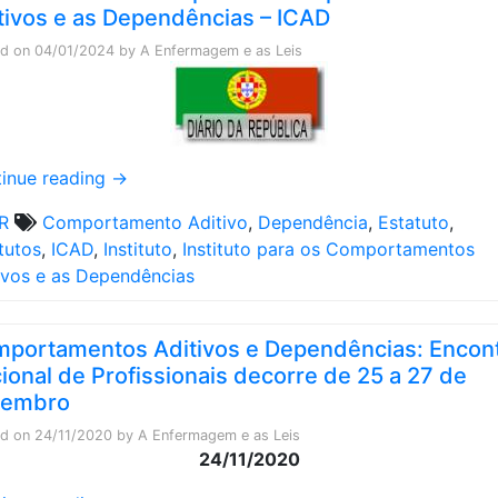
tivos e as Dependências – ICAD
ed on
04/01/2024
by
A Enfermagem e as Leis
inue reading
→
R
Comportamento Aditivo
,
Dependência
,
Estatuto
,
tutos
,
ICAD
,
Instituto
,
Instituto para os Comportamentos
ivos e as Dependências
portamentos Aditivos e Dependências: Encon
ional de Profissionais decorre de 25 a 27 de
vembro
ed on
24/11/2020
by
A Enfermagem e as Leis
24/11/2020