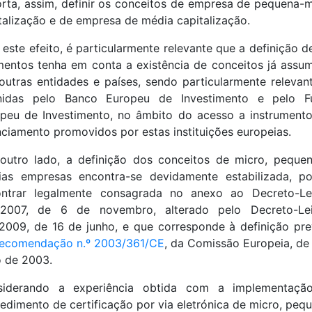
rta, assim, definir os conceitos de empresa de pequena-
talização e de empresa de média capitalização.
 este efeito, é particularmente relevante que a definição d
entos tenha em conta a existência de conceitos já assu
outras entidades e países, sendo particularmente relevan
inidas pelo Banco Europeu de Investimento e pelo F
peu de Investimento, no âmbito do acesso a instrument
nciamento promovidos por estas instituições europeias.
outro lado, a definição dos conceitos de micro, peque
as empresas encontra-se devidamente estabilizada, p
ontrar legalmente consagrada no anexo ao Decreto-Lei
/2007, de 6 de novembro, alterado pelo Decreto-Lei
2009, de 16 de junho, e que corresponde à definição pre
ecomendação n.º 2003/361/CE
, da Comissão Europeia, de
 de 2003.
siderando a experiência obtida com a implementaçã
edimento de certificação por via eletrónica de micro, peq