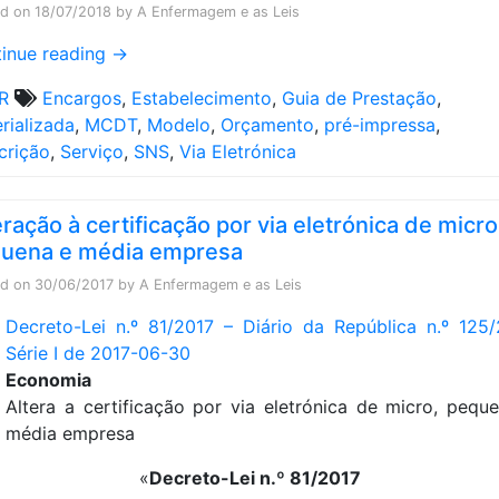
ed on
18/07/2018
by
A Enfermagem e as Leis
inue reading
→
R
Encargos
,
Estabelecimento
,
Guia de Prestação
,
rializada
,
MCDT
,
Modelo
,
Orçamento
,
pré-impressa
,
crição
,
Serviço
,
SNS
,
Via Eletrónica
eração à certificação por via eletrónica de micro
uena e média empresa
ed on
30/06/2017
by
A Enfermagem e as Leis
Decreto-Lei n.º 81/2017 – Diário da República n.º 125/
Série I de 2017-06-30
Economia
Altera a certificação por via eletrónica de micro, pequ
média empresa
«
Decreto-Lei n.º 81/2017