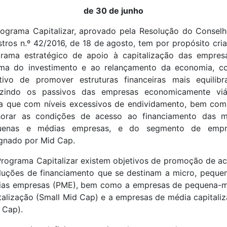
de 30 de junho
ograma Capitalizar, aprovado pela Resolução do Consel
stros n.º 42/2016, de 18 de agosto, tem por propósito cri
rama estratégico de apoio à capitalização das empres
oma do investimento e ao relançamento da economia, c
tivo de promover estruturas financeiras mais equilibr
uzindo os passivos das empresas economicamente viáv
a que com níveis excessivos de endividamento, bem co
horar as condições de acesso ao financiamento das mi
uenas e médias empresas, e do segmento de empr
gnado por Mid Cap.
rograma Capitalizar existem objetivos de promoção de a
luções de financiamento que se destinam a micro, peque
ias empresas (PME), bem como a empresas de pequena-m
talização (Small Mid Cap) e a empresas de média capitali
 Cap).