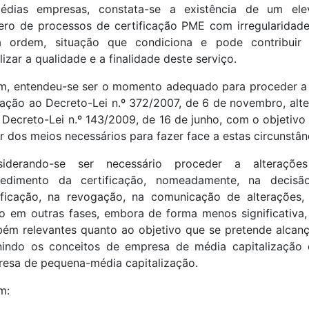
édias empresas, constata-se a existência de um ele
ro de processos de certificação PME com irregularidad
ia ordem, situação que condiciona e pode contribuir 
ilizar a qualidade e a finalidade deste serviço.
m, entendeu-se ser o momento adequado para proceder 
ração ao Decreto-Lei n.º 372/2007, de 6 de novembro, alt
 Decreto-Lei n.º 143/2009, de 16 de junho, com o objetivo
r dos meios necessários para fazer face a estas circunstân
siderando-se ser necessário proceder a alteraçõe
cedimento da certificação, nomeadamente, na decisã
ificação, na revogação, na comunicação de alterações
 em outras fases, embora de forma menos significativa
ém relevantes quanto ao objetivo que se pretende alcanç
nindo os conceitos de empresa de média capitalização
esa de pequena-média capitalização.
m: