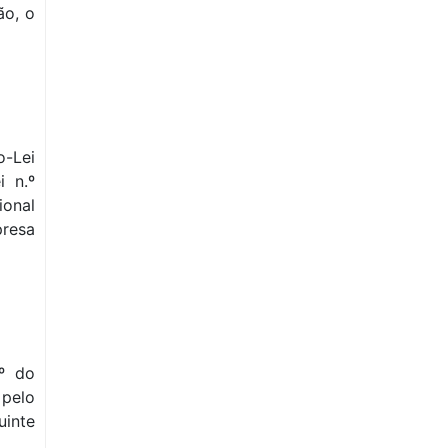
ão, o
o-Lei
i n.º
ional
presa
.º do
pelo
uinte