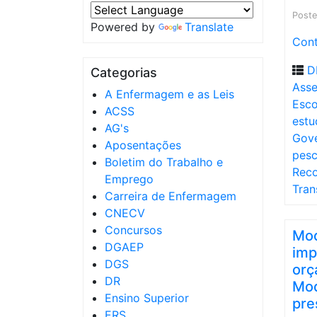
Post
Powered by
Translate
Cont
D
Categorias
Asse
A Enfermagem e as Leis
Esco
ACSS
estu
AG's
Gov
Aposentações
pesc
Boletim do Trabalho e
Rec
Emprego
Tran
Carreira de Enfermagem
CNECV
Concursos
Mod
DGAEP
imp
DGS
orç
DR
Mod
Ensino Superior
pre
ERS