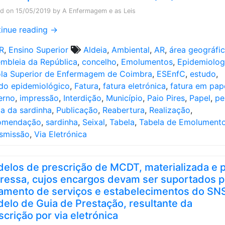
ed on
15/05/2019
by
A Enfermagem e as Leis
inue reading
→
R
,
Ensino Superior
Aldeia
,
Ambiental
,
AR
,
área geográfi
mbleia da República
,
concelho
,
Emolumentos
,
Epidemiolog
la Superior de Enfermagem de Coimbra
,
ESEnfC
,
estudo
,
do epidemiológico
,
Fatura
,
fatura eletrónica
,
fatura em pap
erno
,
impressão
,
Interdição
,
Município
,
Paio Pires
,
Papel
,
pe
a da sardinha
,
Publicação
,
Reabertura
,
Realização
,
omendação
,
sardinha
,
Seixal
,
Tabela
,
Tabela de Emolument
smissão
,
Via Eletrónica
elos de prescrição de MCDT, materializada e 
ressa, cujos encargos devam ser suportados p
amento de serviços e estabelecimentos do SNS
elo de Guia de Prestação, resultante da
scrição por via eletrónica