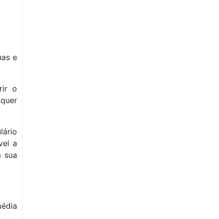
nas e
rir o
lquer
lário
vel a
a sua
édia