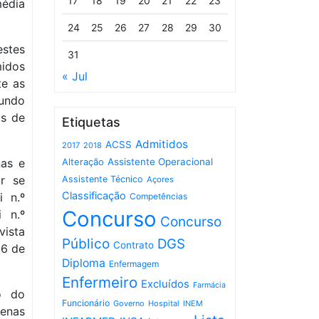
17
18
19
20
21
22
23
média
24
25
26
27
28
29
30
estes
31
midos
« Jul
te as
undo
os de
Etiquetas
Admitidos
ACSS
2017
2018
nas e
Assistente Operacional
Alteração
or se
Assistente Técnico
Açores
Classificação
 n.º
Competências
Concurso
 n.º
Concurso
vista
Público
DGS
Contrato
 6 de
Diploma
Enfermagem
Enfermeiro
Excluídos
Farmácia
o do
Funcionário
Governo
Hospital
INEM
uenas