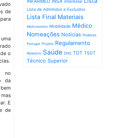
Lista
INFARMED
INSA
interesse
vado
Lista de Admitidos e Excluídos
es de
Lista Final
Materiais
para
Médico
Mobilidade
Medicamento
Nomeações
Notícias
Poderes
a uma
Regulamento
Projeto
Portugal
erado
Saúde
 de o
TDT
TSDT
SNS
Relatório
cias.
Técnico Superior
s no
o da
, bem
, mas
ar. E
 e de