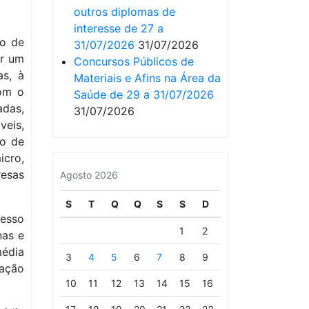
outros diplomas de
interesse de 27 a
ho de
31/07/2026
31/07/2026
ar um
Concursos Públicos de
as, à
Materiais e Afins na Área da
om o
Saúde de 29 a 31/07/2026
adas,
31/07/2026
eis,
mo de
cro,
esas
Agosto 2026
S
T
Q
Q
S
S
D
cesso
1
2
nas e
édia
3
4
5
6
7
8
9
zação
10
11
12
13
14
15
16