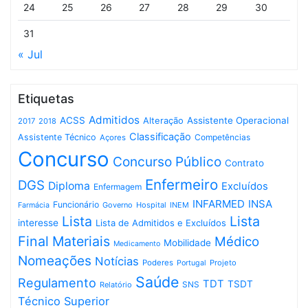
24
25
26
27
28
29
30
31
« Jul
Etiquetas
Admitidos
ACSS
Assistente Operacional
Alteração
2017
2018
Classificação
Assistente Técnico
Competências
Açores
Concurso
Concurso Público
Contrato
Enfermeiro
DGS
Diploma
Excluídos
Enfermagem
INFARMED
INSA
Funcionário
Governo
Hospital
INEM
Farmácia
Lista
Lista
interesse
Lista de Admitidos e Excluídos
Final
Materiais
Médico
Mobilidade
Medicamento
Nomeações
Notícias
Poderes
Projeto
Portugal
Saúde
Regulamento
TDT
TSDT
SNS
Relatório
Técnico Superior