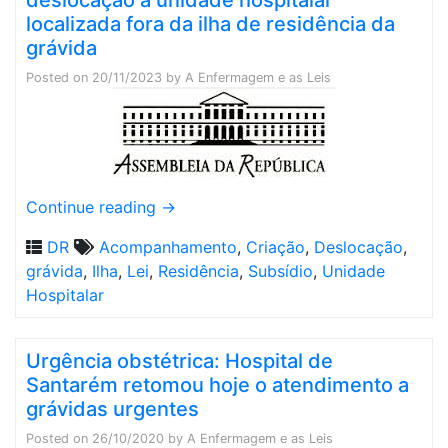
deslocação a unidade hospitalar
localizada fora da ilha de residência da
grávida
Posted on
20/11/2023
by
A Enfermagem e as Leis
Continue reading
→
DR
Acompanhamento
,
Criação
,
Deslocação
,
grávida
,
Ilha
,
Lei
,
Residência
,
Subsídio
,
Unidade
Hospitalar
Urgência obstétrica: Hospital de
Santarém retomou hoje o atendimento a
grávidas urgentes
Posted on
26/10/2020
by
A Enfermagem e as Leis