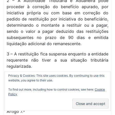
2 – A Autoridade Tributária e Aduaneira pode
proceder à correção do benefício apurado, por
iniciativa própria ou com base em correção do
pedido de restituição por iniciativa do beneficiário,
determinando o montante a restituir ou a pagar,
sendo o valor a pagar deduzido das restituições
subsequentes no prazo de 90 dias e emitida
liquidação adicional do remanescente.
3 – A restituição fica suspensa enquanto a entidade
requerente não tiver a sua situação tributária
regularizada.
Privacy & Cookies: This site uses cookies. By continuing to use this
4 – As restituições autorizadas e não suspensas são
website, you agree to their use.
pagas exclusivamente por transferência bancária
para o IBAN (número internacional de conta
To find out more, including how to control cookies, see here:
Cookie
Policy
bancária) que conste da base de dados da
Autoridade Tributária e Aduaneira.
Artigo 7.º